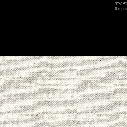
грудки
6 горо