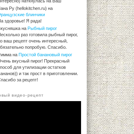
интересно) наткнулась на Ваш
ана Ру (hellokitchen.ru)
на
Французские блинчики
а здоровье! Я рада!
Вкусняшка
на
Рыбный пирог
есколько раз готовила рыбный пирог,
о ваш рецепт очень интересный,
обязательно попробую. Спасибо.
Римма
на
Простой банановый пирог
Очень вкусный пирог! Прекрасный
способ для утилизации остатков
ананов)) и так прост в приготовлении.
пасибо за рецепт!
овый видео-рецепт