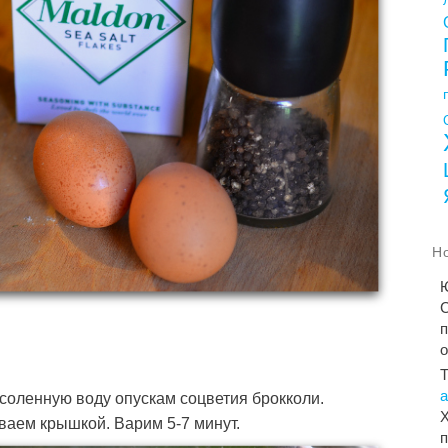
Н
С
п
соленную воду опускам соцветия брокколи.
Х
ваем крышкой. Варим 5-7 минут.
п