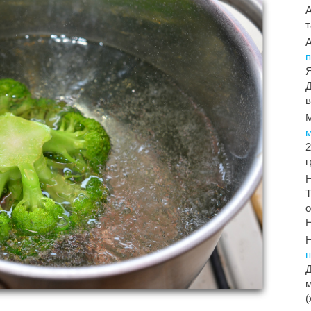
т
п
Я
Д
в
2
Т
о
Н
Д
м
(