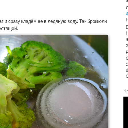
Л
Н
г и сразу кладём её в ледяную воду. Так брокколи
устящей.
Н
н
б
С
Н