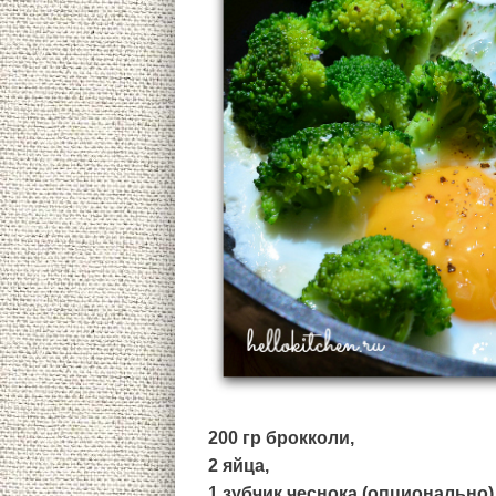
200 гр брокколи,
2 яйца,
1 зубчик чеснока (опционально)