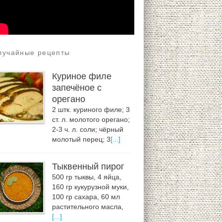
лучайные рецепты
Куриное филе
запечёное с
орегано
2 штк. куриного филе; 3
ст. л. молотого орегано;
2-3 ч. л. соли; чёрный
молотый перец; 3
[...]
Тыквенный пирог
500 гр тыквы, 4 яйца,
160 гр кукурузной муки,
100 гр сахара, 60 мл
растительного масла,
[...]