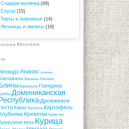
Сладкая выпечка
(69)
Соусы
(15)
Торты и пирожные
(14)
Яичницы и омлеты
(19)
ухонька ВКонтакте
эги
Ананас
Авокадо
Базилик
Баклажаны
Бананы
Бисквит
Блины
Говядина
Брокколи
Доминиканская
Грибы
Республика
Дрожжевое
тесто
Картофель
Какао
Капуста
Клубника
Креветки
Крем-чиз
Курица
Кукурузная мука
Миндаль
Мидии