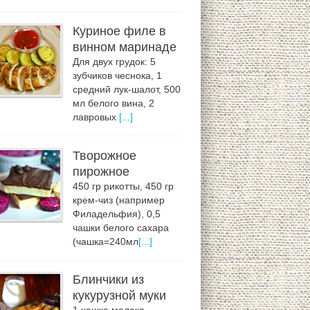
Куриное филе в
винном маринаде
Для двух грудок: 5
зубчиков чеснока, 1
средний лук-шалот, 500
мл белого вина, 2
лавровых
[...]
Творожное
пирожное
450 гр рикотты, 450 гр
крем-чиз (например
Филадельфия), 0,5
чашки белого сахара
(чашка=240мл
[...]
Блинчики из
кукурузной муки