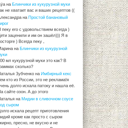
Aÿa
на
Блинчики из кукурузной муки
ак не хватает вас и ваших рецептов ((
Александра
на
Простой банановый
ирог
 пеку его с удовольствием всегда )
ети заценили и им он зашёл))) Я в
осторге ) Всегда пеку ,
Марина
на
Блинчики из кукурузной
муки
00 мл кукурузной муки это как? В
граммах сколько?
Наталья Зубченко
на
Имбирный кекс
ем кто из России, это не реклама!я
чень долго искала патоку и нашла её.
а сайте озон. А до этого
Наталья
на
Мидии в сливочном соусе
под сыром
олго искала рецепт приготовления
идий кроме как просто с сыром
жирно, пресно, не вкусно и не