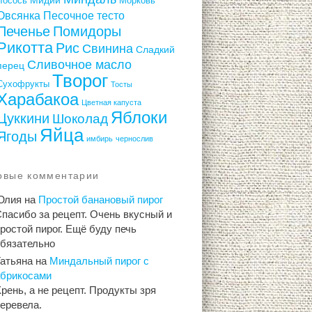
Лосось
Морковь
Овсянка
Песочное тесто
Печенье
Помидоры
Рикотта
Рис
Свинина
Сладкий
Сливочное масло
перец
Творог
Сухофрукты
Тосты
Харабакоа
Цветная капуста
Яблоки
Цуккини
Шоколад
Яйца
Ягоды
имбирь
чернослив
овые комментарии
Юлия
на
Простой банановый пирог
пасибо за рецепт. Очень вкусный и
ростой пирог. Ещё буду печь
обязательно
Татьяна
на
Миндальный пирог с
абрикосами
рень, а не рецепт. Продукты зря
еревела.