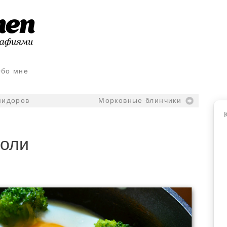
бо мне
мидоров
Морковные блинчики
коли