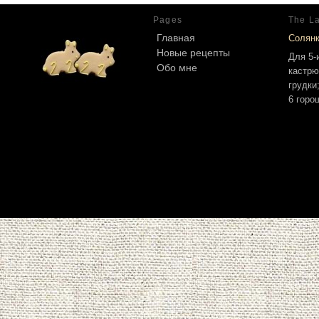
Pages
The La
Главная
Солян
Новые рецепты
Для 5-
Обо мне
кастрю
грудки
6 горо