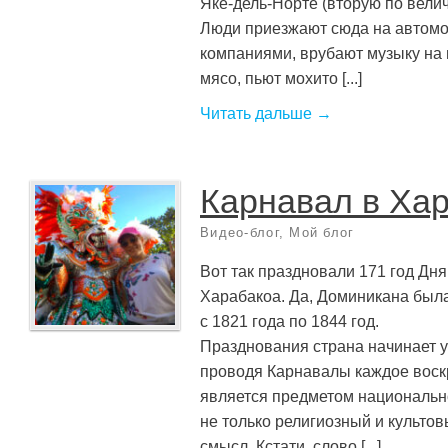
Яке-дель-Норте (вторую по велич
Люди приезжают сюда на автом
компаниями, врубают музыку на 
мясо, пьют мохито [...]
Читать дальше →
Карнавал в Ха
Видео-блог
,
Мой блог
Вот так праздновали 171 год Дня
Харабакоа. Да, Доминикана был
с 1821 года по 1844 год.
Празднования страна начинает у
проводя Карнавалы каждое воск
является предметом национально
не только религиозный и культов
смысл. Кстати, слово [...]