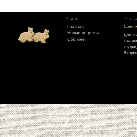
Pages
The La
Главная
Солян
Новые рецепты
Для 5-
Обо мне
кастрю
грудки
6 горо