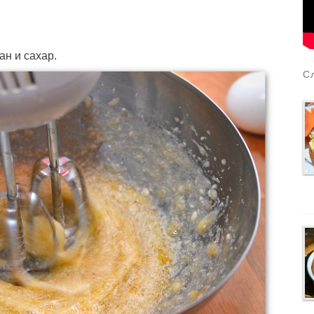
ан и сахар.
С