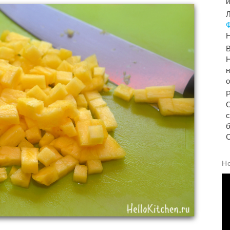
Л
Н
Н
н
б
С
Н