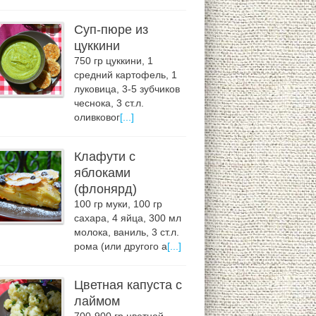
Суп-пюре из
цуккини
750 гр цуккини, 1
средний картофель, 1
луковица, 3-5 зубчиков
чеснока, 3 ст.л.
оливковог
[...]
Клафути с
яблоками
(флонярд)
100 гр муки, 100 гр
сахара, 4 яйца, 300 мл
молока, ваниль, 3 ст.л.
рома (или другого а
[...]
Цветная капуста с
лаймом