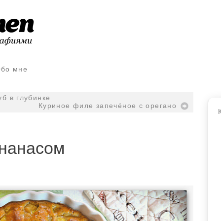
бо мне
б в глубинке
Куриное филе запечёное с орегано
ананасом