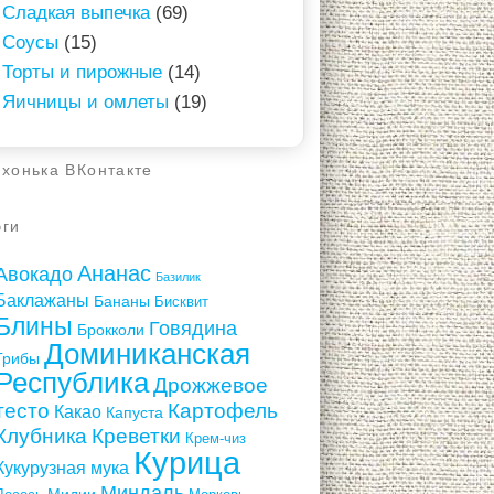
Сладкая выпечка
(69)
Соусы
(15)
Торты и пирожные
(14)
Яичницы и омлеты
(19)
ухонька ВКонтакте
эги
Ананас
Авокадо
Базилик
Баклажаны
Бананы
Бисквит
Блины
Говядина
Брокколи
Доминиканская
Грибы
Республика
Дрожжевое
тесто
Картофель
Какао
Капуста
Клубника
Креветки
Крем-чиз
Курица
Кукурузная мука
Миндаль
Мидии