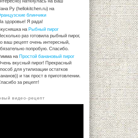
интересно) наткнулась на Ваш
ана Ру (hellokitchen.ru)
на
Французские блинчики
а здоровье! Я рада!
Вкусняшка
на
Рыбный пирог
есколько раз готовила рыбный пирог,
о ваш рецепт очень интересный,
обязательно попробую. Спасибо.
Римма
на
Простой банановый пирог
Очень вкусный пирог! Прекрасный
способ для утилизации остатков
ананов)) и так прост в приготовлении.
пасибо за рецепт!
овый видео-рецепт