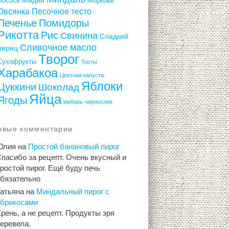
Лосось
Морковь
Овсянка
Песочное тесто
Печенье
Помидоры
Рикотта
Рис
Свинина
Сладкий
Сливочное масло
перец
Творог
Сухофрукты
Тосты
Харабакоа
Цветная капуста
Яблоки
Цуккини
Шоколад
Яйца
Ягоды
имбирь
чернослив
овые комментарии
Юлия
на
Простой банановый пирог
пасибо за рецепт. Очень вкусный и
ростой пирог. Ещё буду печь
обязательно
Татьяна
на
Миндальный пирог с
абрикосами
рень, а не рецепт. Продукты зря
еревела.