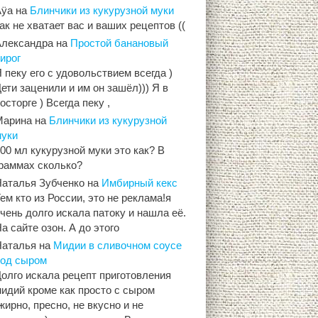
Aÿa
на
Блинчики из кукурузной муки
ак не хватает вас и ваших рецептов ((
Александра
на
Простой банановый
ирог
 пеку его с удовольствием всегда )
ети заценили и им он зашёл))) Я в
осторге ) Всегда пеку ,
Марина
на
Блинчики из кукурузной
муки
00 мл кукурузной муки это как? В
граммах сколько?
Наталья Зубченко
на
Имбирный кекс
ем кто из России, это не реклама!я
чень долго искала патоку и нашла её.
а сайте озон. А до этого
Наталья
на
Мидии в сливочном соусе
под сыром
олго искала рецепт приготовления
идий кроме как просто с сыром
жирно, пресно, не вкусно и не