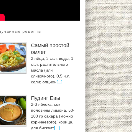
лучайные рецепты
Самый простой
омлет
2 яйца, 3 ст.л. воды, 1
ст.л. растительного
масла (или
сливочного), 0,5 ч.л.
соли; опцион
[...]
Пудинг Евы
2-3 яблока, сок
половины лимона, 50-
100 гр сахара (можно
коричневого), корица,
для бисквит
[...]