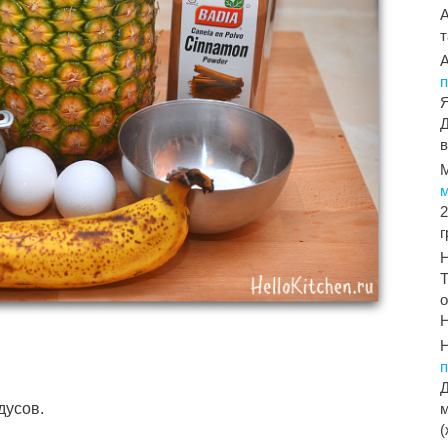
т
п
Я
Д
в
2
Т
о
Н
Д
дусов.
м
(