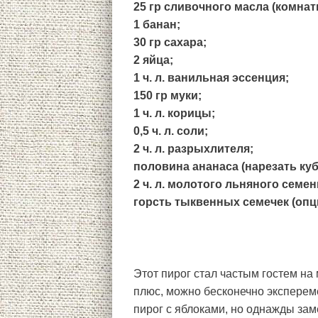
25 гр сливочного масла (комна
1 банан;
30 гр сахара;
2 яйца;
1 ч. л. ванильная эссенция;
150 гр муки;
1 ч. л. корицы;
0,5 ч. л. соли;
2 ч. л. разрыхлителя;
половина ананаса (нарезать куб
2 ч. л. молотого льняного семе
горсть тыквенных семечек (опц
Этот пирог стал частым гостем на м
плюс, можно бесконечно экспереме
пирог с яблоками, но однажды зам