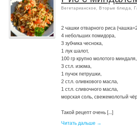
Вегетарианское
,
Вторые блюда
,
Г
2 чашки отварного риса (чашка=2
4 небольших помидора,
3 зубчика чеснока,
1 лук шалот,
100 гр крупно молотого миндаля,
3 ст.л. изюма,
1 пучок петрушки,
2 ст.л. оливкового масла,
1 ст.л. сливочного масла,
морская соль, свежемолотый чё
Такой рецепт очень [...]
Читать дальше →