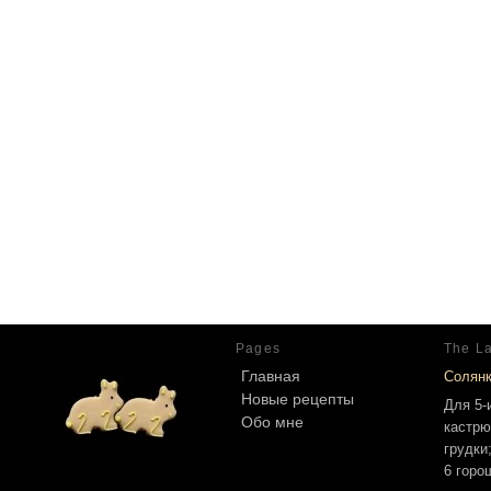
Pages
The La
Главная
Солян
Новые рецепты
Для 5-
Обо мне
кастрю
грудки
6 горо