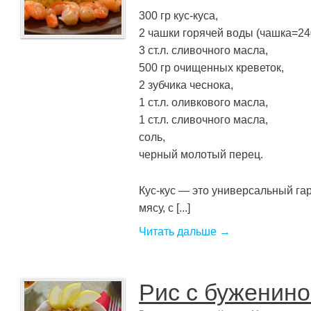
300 гр кус-куса,
2 чашки горячей воды (чашка=24
3 ст.л. сливочного масла,
500 гр очищенных креветок,
2 зубчика чеснока,
1 ст.л. оливкового масла,
1 ст.л. сливочного масла,
соль,
черный молотый перец.
Кус-кус — это универсальный гар
мясу, с [...]
Читать дальше →
Рис с буженин