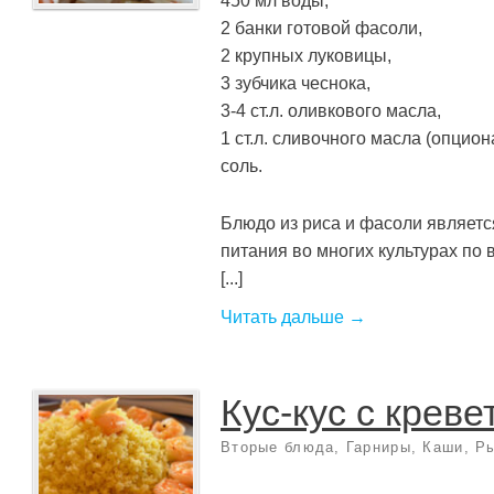
450 мл воды,
2 банки готовой фасоли,
2 крупных луковицы,
3 зубчика чеснока,
3-4 ст.л. оливкового масла,
1 ст.л. сливочного масла (опцион
соль.
Блюдо из риса и фасоли являет
питания во многих культурах по 
[...]
Читать дальше →
Кус-кус с крев
Вторые блюда
,
Гарниры
,
Каши
,
Ры