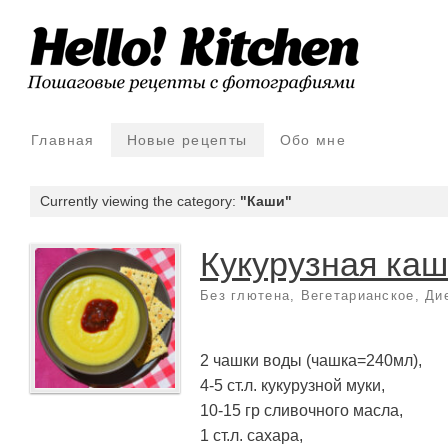
Главная
Новые рецепты
Обо мне
Currently viewing the category:
"Каши"
Кукурузная ка
Без глютена
,
Вегетарианское
,
Ди
2 чашки воды (чашка=240мл),
4-5 ст.л. кукурузной муки,
10-15 гр сливочного масла,
1 ст.л. сахара,