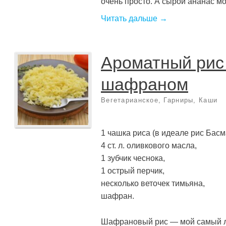
очень просто. А сырой ананас мож
Читать дальше →
Ароматный рис
шафраном
Вегетарианское
,
Гарниры
,
Каши
1 чашка риса (в идеале рис Басм
4 ст. л. оливкового масла,
1 зубчик чеснока,
1 острый перчик,
несколько веточек тимьяна,
шафран.
Шафрановый рис — мой самый л