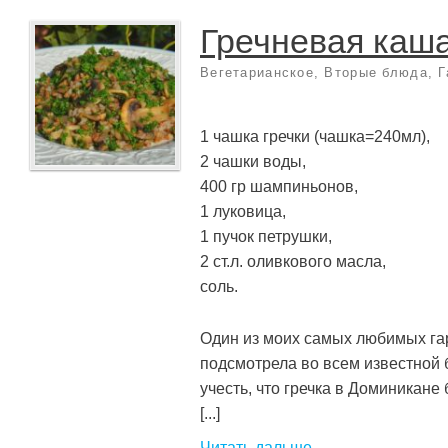
Гречневая каша
Вегетарианское
,
Вторые блюда
,
Г
1 чашка гречки (чашка=240мл),
2 чашки воды,
400 гр шампиньонов,
1 луковица,
1 пучок петрушки,
2 ст.л. оливкового масла,
соль.
Один из моих самых любимых гар
подсмотрела во всем известной 
учесть, что гречка в Доминикане
[...]
Читать дальше →