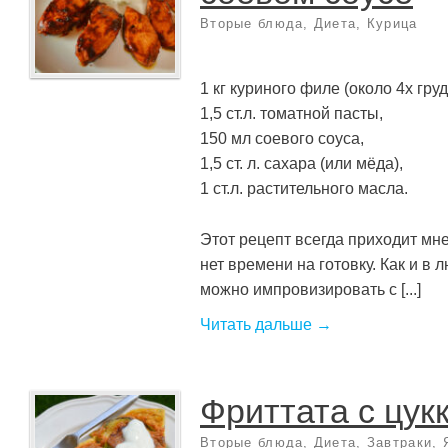
Вторые блюда
,
Диета
,
Курица
1 кг куриного филе (около 4х груд
1,5 ст.л. томатной пасты,
150 мл соевого соуса,
1,5 ст. л. сахара (или мёда),
1 ст.л. растительного масла.
Этот рецепт всегда приходит мне
нет времени на готовку. Как и в 
можно импровизировать с [...]
Читать дальше →
Фриттата с цук
Вторые блюда
,
Диета
,
Завтраки
,