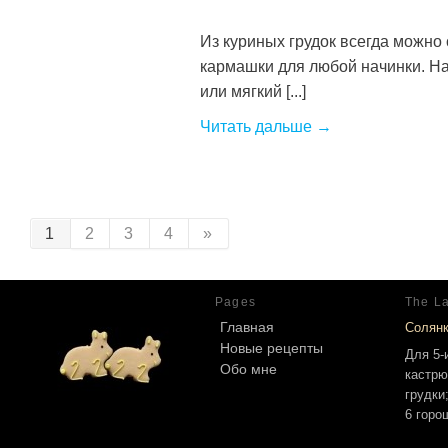
Из куриных грудок всегда можно
кармашки для любой начинки. Н
или мягкий [...]
Читать дальше →
1
2
3
4
»
Pages
The La
Главная
Солян
Новые рецепты
Для 5-
Обо мне
кастрю
грудки
6 горо