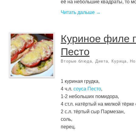
её на небольшие квадраты, то мож
Читать дальше →
Куриное филе 
Песто
Вторые блюда
,
Диета
,
Курица
,
Но
1 куриная грудка,
4 ч.л.
соуса Песто
,
1-2 небольших помидора,
4 ст.л. натёртый на мелкой тёрк
2 с.л. тёртый сыр Пармезан,
соль,
перец.