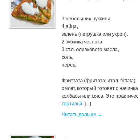
3 небольших цуккини,
4 яйца,
зелень (петрушка или укроп),
2 зубчика чеснока,
3 ст.л. оливкового масла,
соль,
перец.
Фритта́та (фритата; итал. frittat
омлет, который готовят с начинк
колбасы или мяса. Это практиче
тортилья
, [...]
Читать дальше →