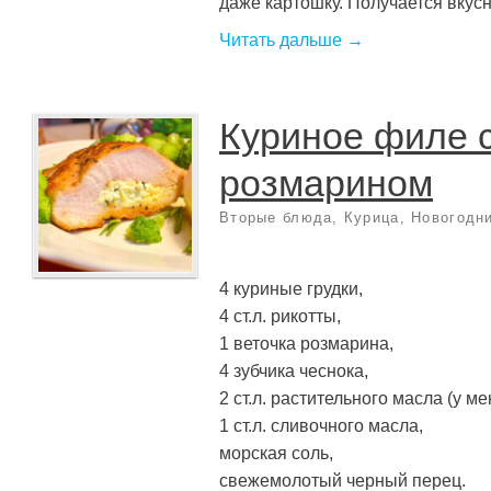
даже картошку. Получается вкусно,
Читать дальше →
Куриное филе с
розмарином
Вторые блюда
,
Курица
,
Новогодн
4 куриные грудки,
4 ст.л. рикотты,
1 веточка розмарина,
4 зубчика чеснока,
2 ст.л. растительного масла (у м
1 ст.л. сливочного масла,
морская соль,
свежемолотый черный перец.