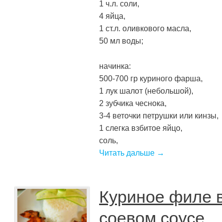
1 ч.л. соли,
4 яйца,
1 ст.л. оливкового масла,
50 мл воды;
начинка:
500-700 гр куриного фарша,
1 лук шалот (небольшой),
2 зубчика чеснока,
3-4 веточки петрушки или кинзы,
1 слегка взбитое яйцо,
соль,
Читать дальше →
Куриное филе в
соевом соусе