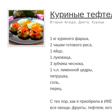
Куриные тефте
Вторые блюда
,
Диета
,
Курица
1 кг куриного фарша,
2 чашки готового риса,
1 яйцо,
1 луковица,
3 зубчика чеснока,
1 ч.л. лимонной цедры,
петрушка,
соль,
перец.
С тех пор, как я приобрела в ИК
все овощи, фрукты, тефтели, кот