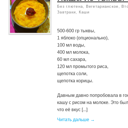
Без глютена
,
Вегетарианское
,
Вт
Завтраки
,
Каши
500-600 гр тыквы,
1 яблоко (опционально),
100 мл воды,
400 мл молока,
60 мл сахара,
120 мл промытого риса,
щепотка соли,
щепотка корицы.
Давным давно попробовала в го
кашу с рисом на молоке. Это был
что её вкус [...]
Читать дальше →