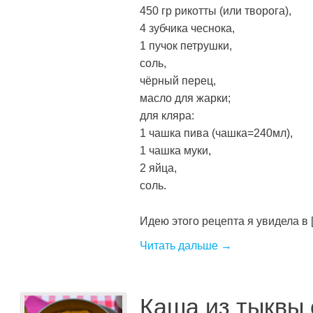
450 гр рикотты (или творога),
4 зубчика чеснока,
1 пучок петрушки,
соль,
чёрный перец,
масло для жарки;
для кляра:
1 чашка пива (чашка=240мл),
1 чашка муки,
2 яйца,
соль.
Идею этого рецепта я увидела в [.
Читать дальше →
Каша из тыквы 