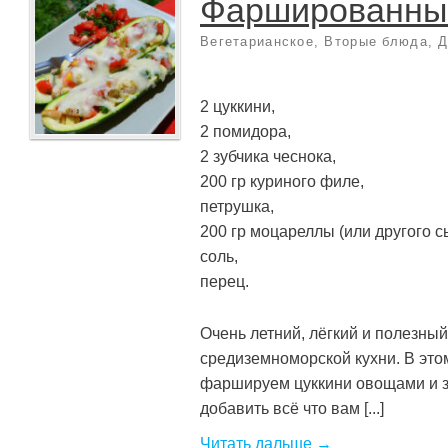
Фаршированные
Вегетарианское
,
Вторые блюда
,
Д
2 цуккини,
2 помидора,
2 зубчика чеснока,
200 гр куриного филе,
петрушка,
200 гр моцареллы (или другого с
соль,
перец.
Очень летний, лёгкий и полезный
средиземноморской кухни. В это
фаршируем цуккини овощами и з
добавить всё что вам [...]
Читать дальше →