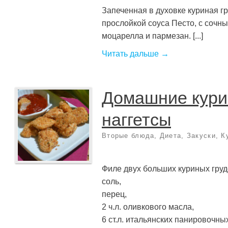
Запеченная в духовке куриная гр
прослойкой соуса Песто, с соч
моцарелла и пармезан. [...]
Читать дальше →
Домашние кур
наггетсы
Вторые блюда
,
Диета
,
Закуски
,
К
Филе двух больших куриных груд
соль,
перец,
2 ч.л. оливкового масла,
6 ст.л. итальянских панировочны