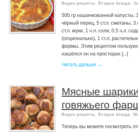
Видео-рецепты
,
Вторые блюда
,
З
500 гр нашинкованной капусты, 3
чёрный перец, 5 ст.л. сметаны, 3 
ст.л. муки, 1 ч.л. соли, 0.5 ч.л. сод
(опционально), 1 ст.л. раститель
формы. Этим рецептом пользуюс
нашёлся он на просторах [...]
Читать дальше →
Мясные шарики
говяжьего фар
Видео-рецепты
,
Вторые блюда
,
М
Теперь вы можете посмотреть это