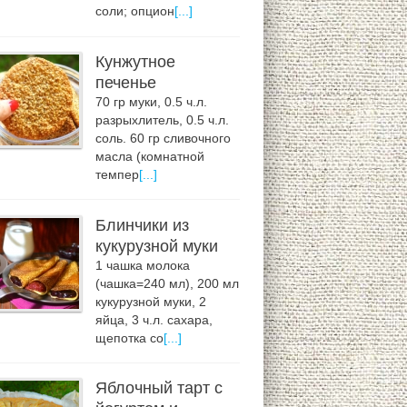
соли; опцион
[...]
Кунжутное
печенье
70 гр муки, 0.5 ч.л.
разрыхлитель, 0.5 ч.л.
соль. 60 гр сливочного
масла (комнатной
темпер
[...]
Блинчики из
кукурузной муки
1 чашка молока
(чашка=240 мл), 200 мл
кукурузной муки, 2
яйца, 3 ч.л. сахара,
щепотка со
[...]
Яблочный тарт с