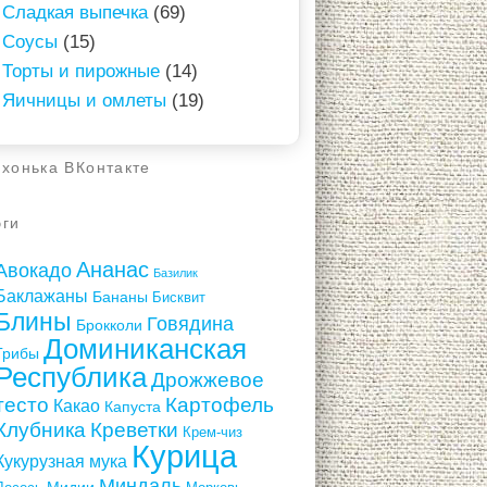
Сладкая выпечка
(69)
Соусы
(15)
Торты и пирожные
(14)
Яичницы и омлеты
(19)
ухонька ВКонтакте
эги
Ананас
Авокадо
Базилик
Баклажаны
Бананы
Бисквит
Блины
Говядина
Брокколи
Доминиканская
Грибы
Республика
Дрожжевое
тесто
Картофель
Какао
Капуста
Клубника
Креветки
Крем-чиз
Курица
Кукурузная мука
Миндаль
Мидии