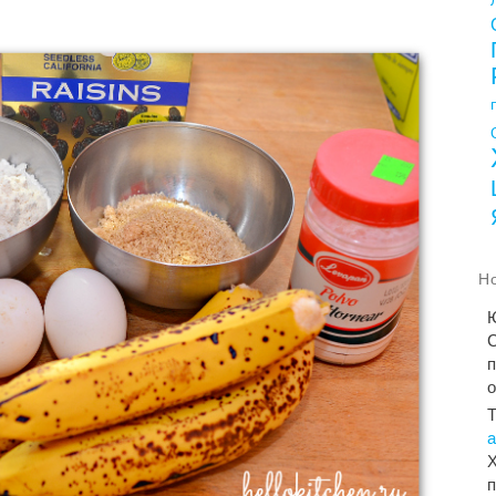
Н
С
п
Х
п