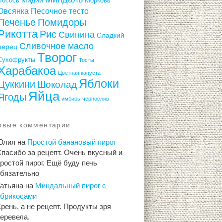
Лосось
Морковь
Овсянка
Песочное тесто
Печенье
Помидоры
Рикотта
Рис
Свинина
Сладкий
Сливочное масло
перец
Творог
Сухофрукты
Тосты
Харабакоа
Цветная капуста
Яблоки
Цуккини
Шоколад
Яйца
Ягоды
имбирь
чернослив
овые комментарии
Юлия
на
Простой банановый пирог
пасибо за рецепт. Очень вкусный и
ростой пирог. Ещё буду печь
обязательно
Татьяна
на
Миндальный пирог с
абрикосами
рень, а не рецепт. Продукты зря
еревела.