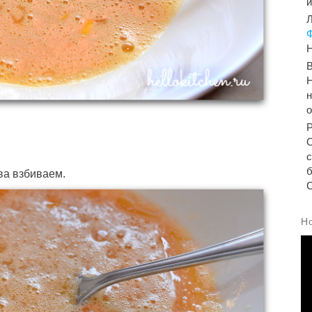
Л
Н
Н
н
б
ва взбиваем.
С
Н