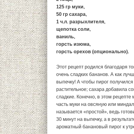
125 гр муки,
50 гр сахара,
1 ч.л. разрыхлителя,
щепотка соли,
ваниль,
горсть изюма,
горсть орехов (опционально).
Этот рецепт родился благодаря то
очень сладких бананов. А как луч
выпечку! А чтобы пирог получился 
растительное; сахара добавила со
сладкие. Конечно, в этом рецепте
часть муки на овсяную или миндаль
называется «простой», ведь готови
30 минут на выпечку, а в результ
ароматный банановый пирог к утр