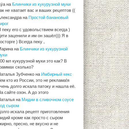
Aÿa
на
Блинчики из кукурузной муки
ак не хватает вас и ваших рецептов ((
Александра
на
Простой банановый
ирог
 пеку его с удовольствием всегда )
ети заценили и им он зашёл))) Я в
осторге ) Всегда пеку ,
Марина
на
Блинчики из кукурузной
муки
00 мл кукурузной муки это как? В
граммах сколько?
Наталья Зубченко
на
Имбирный кекс
ем кто из России, это не реклама!я
чень долго искала патоку и нашла её.
а сайте озон. А до этого
Наталья
на
Мидии в сливочном соусе
под сыром
олго искала рецепт приготовления
идий кроме как просто с сыром
жирно, пресно, не вкусно и не