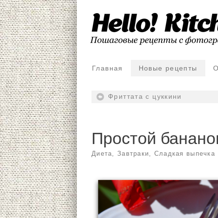
Главная
Новые рецепты
О
Фриттата с цуккини
Простой банано
Диета
,
Завтраки
,
Сладкая выпечка