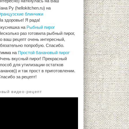
интересно) наткнулась на Ваш
ана Ру (hellokitchen.ru)
на
Французские блинчики
а здоровье! Я рада!
Вкусняшка
на
Рыбный пирог
есколько раз готовила рыбный пирог,
о ваш рецепт очень интересный,
обязательно попробую. Спасибо.
Римма
на
Простой банановый пирог
Очень вкусный пирог! Прекрасный
способ для утилизации остатков
ананов)) и так прост в приготовлении.
пасибо за рецепт!
овый видео-рецепт