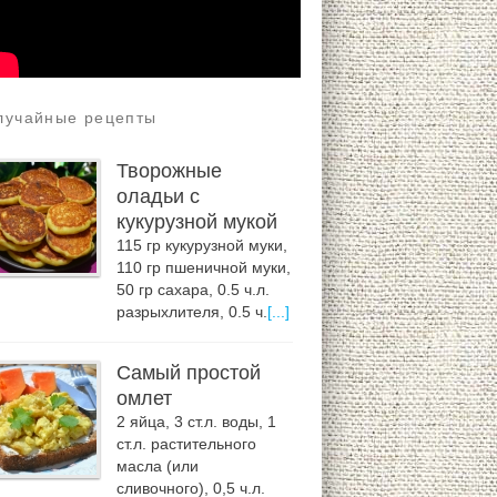
лучайные рецепты
Творожные
оладьи с
кукурузной мукой
115 гр кукурузной муки,
110 гр пшеничной муки,
50 гр сахара, 0.5 ч.л.
разрыхлителя, 0.5 ч.
[...]
Самый простой
омлет
2 яйца, 3 ст.л. воды, 1
ст.л. растительного
масла (или
сливочного), 0,5 ч.л.