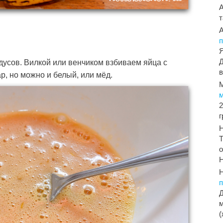
т
п
Я
Д
адусов. Вилкой или венчиком взбиваем яйца с
в
р, но можно и белый, или мёд.
2
Т
о
Н
Д
м
(