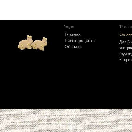
Pages
The La
Главная
Солян
Новые рецепты
Для 5-
Обо мне
кастрю
грудки
6 горо