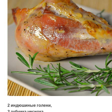
2 индюшиные голени,
2 зубчика чеснока,