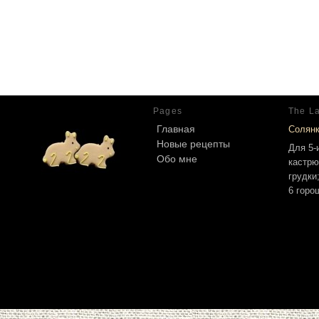
Pages
The La
Главная
Солян
Новые рецепты
Для 5-
Обо мне
кастрю
грудки
6 горо