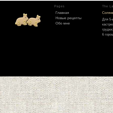
Pages
The La
Главная
Солян
Новые рецепты
Для 5-
Обо мне
кастрю
грудки
6 горо