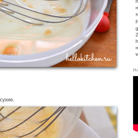
2
Н
сухие.