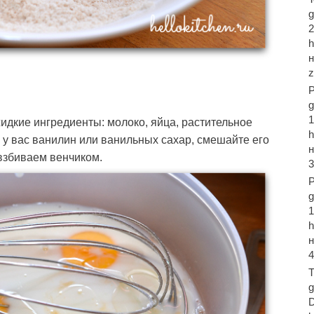
2
g
жидкие ингредиенты: молоко, яйца, растительное
 у вас ванилин или ванильных сахар, смешайте его
взбиваем венчиком.
3
g
4
T