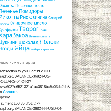
Лосось
Морковь
Овсянка
Песочное тесто
Печенье
Помидоры
Рикотта
Рис
Свинина
Сладкий
Сливочное масло
перец
Творог
Сухофрукты
Тосты
Харабакоа
Цветная капуста
Яблоки
Цуккини
Шоколад
Яйца
Ягоды
имбирь
чернослив
овые комментарии
ransaction to you.Continue >>>
graph.org/BALANCE-36824-US-
DOLLARS-04-24-2?
hs=a6027e6521321a1ac0818bc9e03dc2da&
на
Солянка
2qy9oy
Payment 169.35 USDC ->
graph.org/BALANCE-3682444-USD-04-