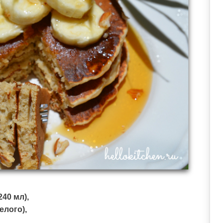
40 мл),
елого),