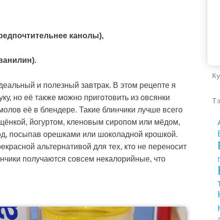
(предпочтительнее канолы),
ванилин).
К
деальный и полезный завтрак. В этом рецепте я
ку, но её также можно приготовить из овсянки
Т
молов её в блендере. Такие блинчики лучше всего
ущёнкой, йогуртом, кленовым сиропом или мёдом,
од, посыпав орешками или шоколадной крошкой.
рекрасной альтернативой для тех, кто не переносит
линчики получаются совсем некалорийные, что