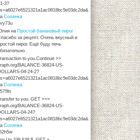
1-3?
hs=a6027e6521321a1ac0818bc9e03dc2da&
на
Солянка
zvy73u
Юлия
на
Простой банановый пирог
пасибо за рецепт. Очень вкусный и
ростой пирог. Ещё буду печь
обязательно
ransaction to you.Continue >>
graph.org/BALANCE-36824-US-
DOLLARS-04-24-2?
hs=a6027e6521321a1ac0818bc9e03dc2da&
на
Солянка
579ln
ransfer to you. GET >>>
graph.org/BALANCE-36824-US-
DOLLARS-04-24?
hs=a6027e6521321a1ac0818bc9e03dc2da&
на
Солянка
r62h5w
op Up 236,538 $. GET >