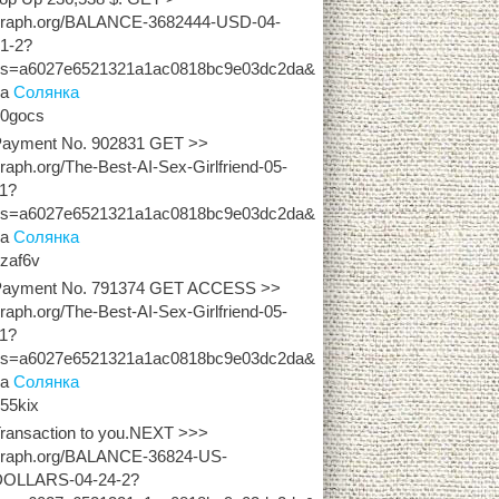
graph.org/BALANCE-3682444-USD-04-
1-2?
hs=a6027e6521321a1ac0818bc9e03dc2da&
на
Солянка
z0gocs
Payment No. 902831 GET >>
raph.org/The-Best-AI-Sex-Girlfriend-05-
11?
hs=a6027e6521321a1ac0818bc9e03dc2da&
на
Солянка
zaf6v
Payment No. 791374 GET ACCESS >>
raph.org/The-Best-AI-Sex-Girlfriend-05-
11?
hs=a6027e6521321a1ac0818bc9e03dc2da&
на
Солянка
55kix
ransaction to you.NEXT >>>
graph.org/BALANCE-36824-US-
DOLLARS-04-24-2?