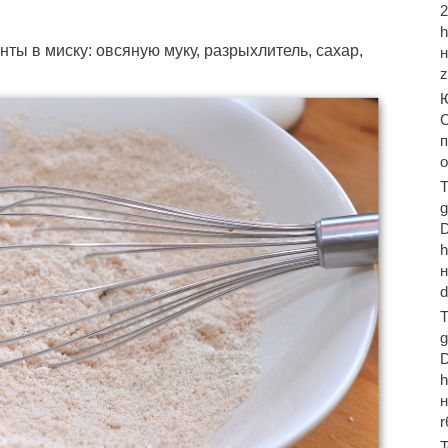
2
нты в миску: овсяную муку, разрыхлитель, сахар,
С
п
T
d
T
T