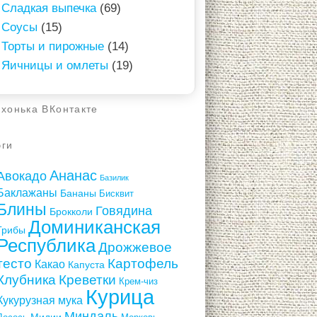
Сладкая выпечка
(69)
Соусы
(15)
Торты и пирожные
(14)
Яичницы и омлеты
(19)
ухонька ВКонтакте
эги
Ананас
Авокадо
Базилик
Баклажаны
Бананы
Бисквит
Блины
Говядина
Брокколи
Доминиканская
Грибы
Республика
Дрожжевое
тесто
Картофель
Какао
Капуста
Клубника
Креветки
Крем-чиз
Курица
Кукурузная мука
Миндаль
Мидии