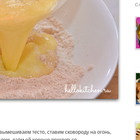
С
ымешиваем тесто, ставим сковороду на огонь,
лом, даём ей хорошо прогреться.