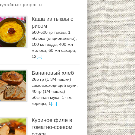
лучайные рецепты
Каша из тыквы с
рисом
500-600 гр тыквы, 1
яблоко (опционально),
100 мл воды, 400 мл
молока, 60 мл сахара,
12
[...]
Банановый хлеб
265 гр (1 3/4 чашки)
самовосходящей муки,
40 гр (1/4 чашка)
обычная мука, 1 ч.л.
корицы, 1
[...]
Куриное филе в
томатно-соевом
соусе