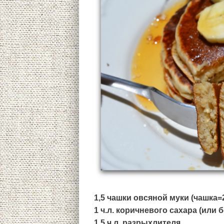
1,5 чашки овсяной муки (чашка=2
1 ч.л. коричневого сахара (или б
1,5 ч.л. разрыхлителя,