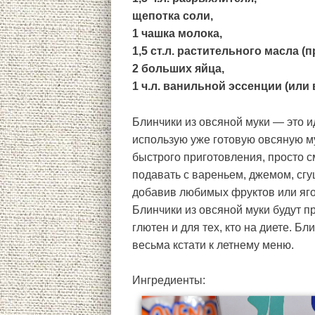
щепотка соли,
1 чашка молока,
1,5 ст.л. растительного масла 
2 больших яйца,
1 ч.л. ванильной эссенции (или 
Блинчики из овсяной муки — это и
использую уже готовую овсяную му
быстрого приготовления, просто с
подавать с вареньем, джемом, сг
добавив любимых фруктов или яг
Блинчики из овсяной муки будут п
глютен и для тех, кто на диете. Б
весьма кстати к летнему меню.
Ингредиенты: