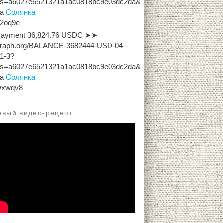
hs=a6027e6521321a1ac0818bc9e03dc2da&
на
Солянка
x2oq9e
Payment 36,824.76 USDC ➤➤
graph.org/BALANCE-3682444-USD-04-
1-3?
hs=a6027e6521321a1ac0818bc9e03dc2da&
на
Солянка
wxwqv8
овый видео-рецепт