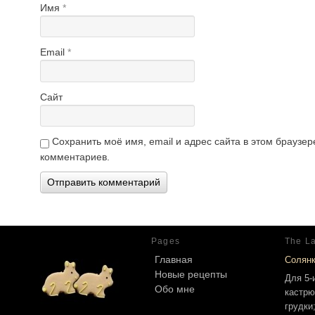
Имя
*
Email
*
Сайт
Сохранить моё имя, email и адрес сайта в этом брауз
комментариев.
Pages
The La
Главная
Солян
Новые рецепты
Для 5-
Обо мне
кастрю
грудки