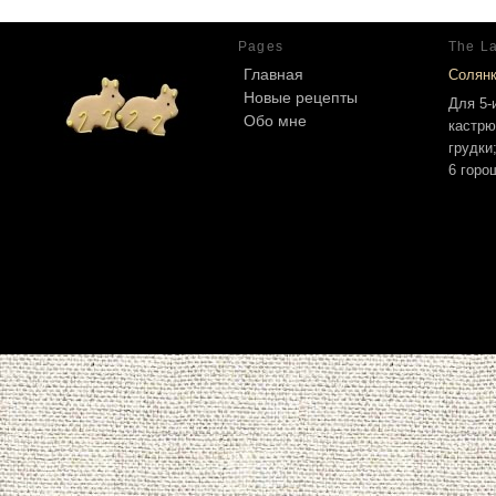
Pages
The La
Главная
Солян
Новые рецепты
Для 5-
Обо мне
кастрю
грудки
6 горо