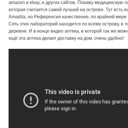
amazon и ebay, и других сайтов. Покажу медицинскую л
которая считается самой лучшей на острове. Тут есть 
Amadita, но Референсия качественее, по крайней мере 
Сеть этих лабораторий находится по всему острову, в т
деревне. И в конце видео аптека, в которой так же можно
ещё эта аптека делает доставку на дом, очень удобно!