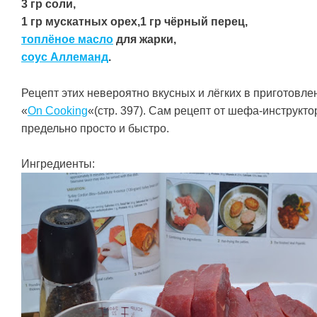
3 гр соли,
1 гр мускатных орех,1 гр чёрный перец,
топлёное масло
для жарки,
соус Аллеманд
.
Рецепт этих невероятно вкусных и лёгких в приготовлен
«
On Cooking
«(стр. 397). Сам рецепт от шефа-инструктор
предельно просто и быстро.
Ингредиенты: