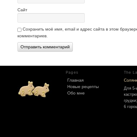
Сайт
Сохранить моё имя, email и адрес сайта в этом брауз
комментариев.
Pages
The La
Главная
Солян
Новые рецепты
Для 5-
Обо мне
кастрю
грудки
6 горо