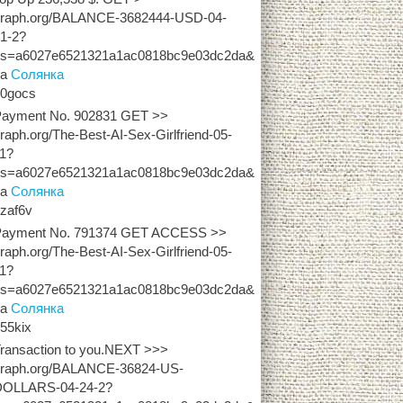
graph.org/BALANCE-3682444-USD-04-
1-2?
hs=a6027e6521321a1ac0818bc9e03dc2da&
на
Солянка
z0gocs
Payment No. 902831 GET >>
raph.org/The-Best-AI-Sex-Girlfriend-05-
11?
hs=a6027e6521321a1ac0818bc9e03dc2da&
на
Солянка
zaf6v
Payment No. 791374 GET ACCESS >>
raph.org/The-Best-AI-Sex-Girlfriend-05-
11?
hs=a6027e6521321a1ac0818bc9e03dc2da&
на
Солянка
55kix
ransaction to you.NEXT >>>
graph.org/BALANCE-36824-US-
DOLLARS-04-24-2?