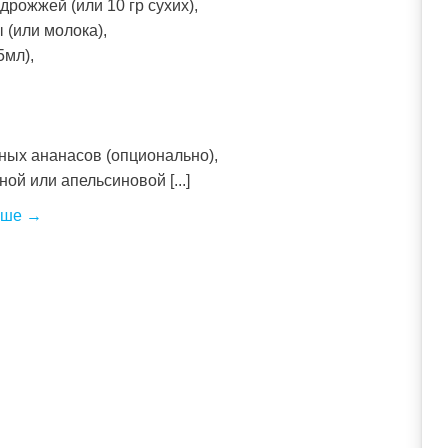
 дрожжей (или 10 гр сухих),
 (или молока),
5мл),
ных ананасов (опционально),
ной или апельсиновой [...]
ьше →