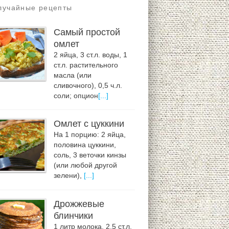
лучайные рецепты
Самый простой
омлет
2 яйца, 3 ст.л. воды, 1
ст.л. растительного
масла (или
сливочного), 0,5 ч.л.
соли; опцион
[...]
Омлет с цуккини
На 1 порцию: 2 яйца,
половина цуккини,
соль, 3 веточки кинзы
(или любой другой
зелени),
[...]
Дрожжевые
блинчики
1 литр молока, 2,5 ст.л.