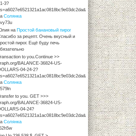
1-3?
hs=a6027e6521321a1ac0818bc9e03dc2da&
на
Солянка
zvy73u
Юлия
на
Простой банановый пирог
пасибо за рецепт. Очень вкусный и
ростой пирог. Ещё буду печь
обязательно
ransaction to you.Continue >>
graph.org/BALANCE-36824-US-
DOLLARS-04-24-2?
hs=a6027e6521321a1ac0818bc9e03dc2da&
на
Солянка
579ln
ransfer to you. GET >>>
graph.org/BALANCE-36824-US-
DOLLARS-04-24?
hs=a6027e6521321a1ac0818bc9e03dc2da&
на
Солянка
r62h5w
op Up 236,538 $. GET >