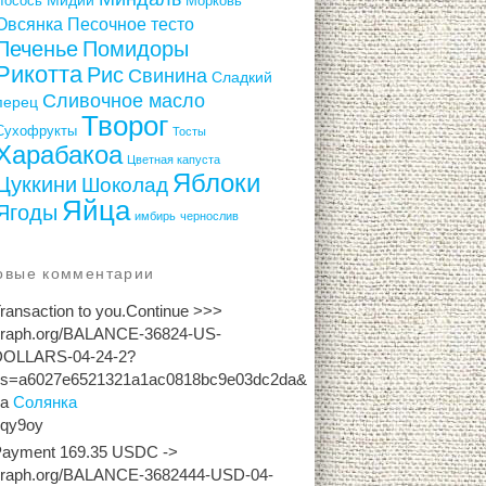
Лосось
Морковь
Овсянка
Песочное тесто
Печенье
Помидоры
Рикотта
Рис
Свинина
Сладкий
Сливочное масло
перец
Творог
Сухофрукты
Тосты
Харабакоа
Цветная капуста
Яблоки
Цуккини
Шоколад
Яйца
Ягоды
имбирь
чернослив
овые комментарии
ransaction to you.Continue >>>
graph.org/BALANCE-36824-US-
DOLLARS-04-24-2?
hs=a6027e6521321a1ac0818bc9e03dc2da&
на
Солянка
2qy9oy
Payment 169.35 USDC ->
graph.org/BALANCE-3682444-USD-04-