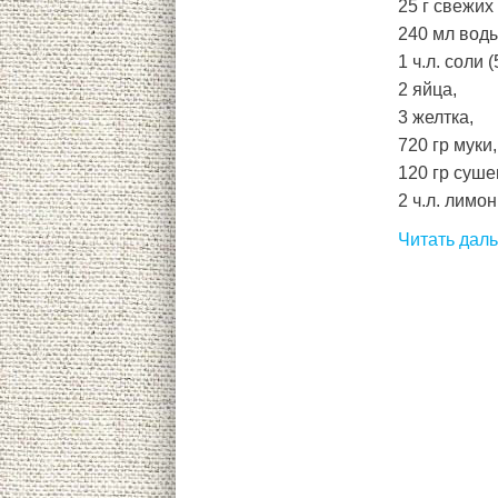
25 г свежих
240 мл воды
1 ч.л. соли (
2 яйца,
3 желтка,
720 гр муки,
120 гр суше
2 ч.л. лимон
Читать дал