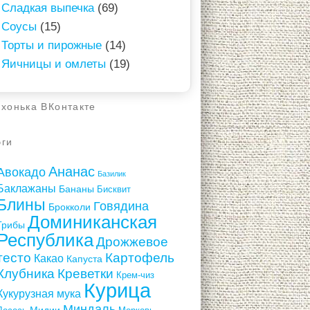
Сладкая выпечка
(69)
Соусы
(15)
Торты и пирожные
(14)
Яичницы и омлеты
(19)
ухонька ВКонтакте
эги
Ананас
Авокадо
Базилик
Баклажаны
Бананы
Бисквит
Блины
Говядина
Брокколи
Доминиканская
Грибы
Республика
Дрожжевое
тесто
Картофель
Какао
Капуста
Клубника
Креветки
Крем-чиз
Курица
Кукурузная мука
Миндаль
Мидии