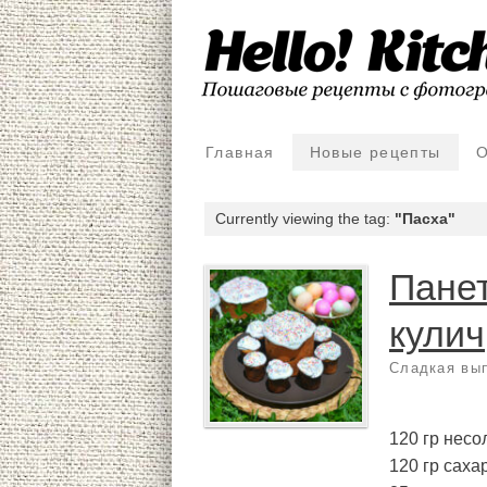
Главная
Новые рецепты
О
Currently viewing the tag:
"Пасха"
Пане
кулич
Сладкая вы
120 гр несо
120 гр саха