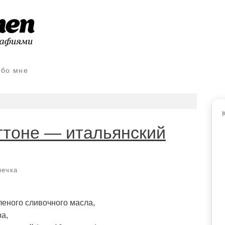
бо мне
ттоне — итальянский
печка
леного сливочного масла,
ра,