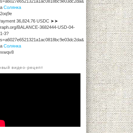
hs=a6027e6521321a1ac0818bc9e03dc2da&
на
Солянка
x2oq9e
Payment 36,824.76 USDC ➤➤
graph.org/BALANCE-3682444-USD-04-
1-3?
hs=a6027e6521321a1ac0818bc9e03dc2da&
на
Солянка
wxwqv8
овый видео-рецепт