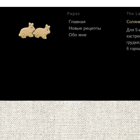
Pages
The La
Главная
Солян
Новые рецепты
Для 5-
Обо мне
кастрю
грудки
6 горо