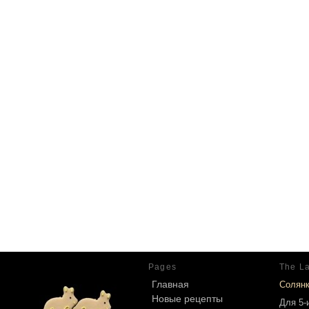
Pages
The La
Главная
Солян
Новые рецепты
Для 5-