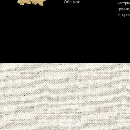
Обо мне
кастрю
грудки
6 горо