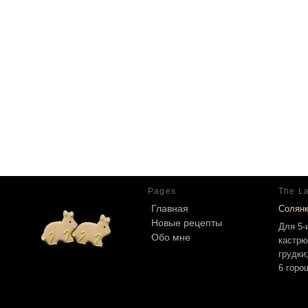
Pages
The La
Главная
Солян
Новые рецепты
Для 5-
Обо мне
кастрю
грудки
6 горо