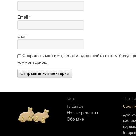
Email
*
Сайт
Сохранить моё имя, email и адрес сайта в этом брауз
комментариев.
Pages
The La
Главная
Солян
Новые рецепты
Для 5-
Обо мне
кастрю
грудки
6 горо