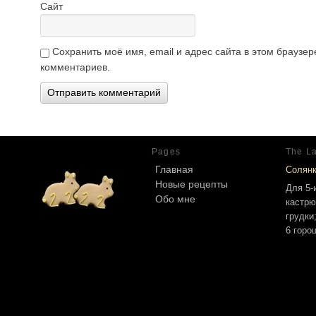
Сайт
Сохранить моё имя, email и адрес сайта в этом брауз
комментариев.
Pages
The La
Главная
Солян
Новые рецепты
Для 5-
Обо мне
кастрю
грудки
6 горо