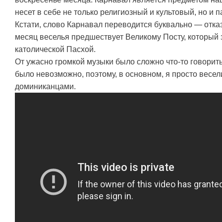
несет в себе не только религиозный и культовый, но и 
Кстати, слово Карнавал переводится буквально — отказ 
месяц веселья предшествует Великому Посту, который 
католической Пасхой.
От ужасно громкой музыки было сложно что-то говорит
было невозможно, поэтому, в основном, я просто весел
доминиканцами.