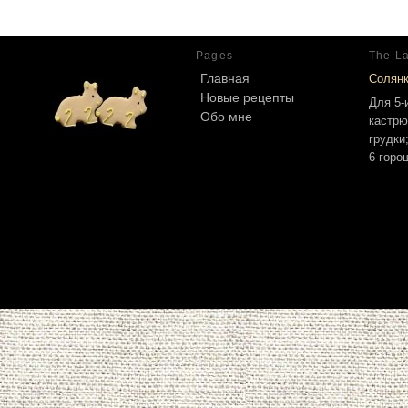
Pages
The La
Главная
Солян
Новые рецепты
Для 5-
Обо мне
кастрю
грудки
6 горо