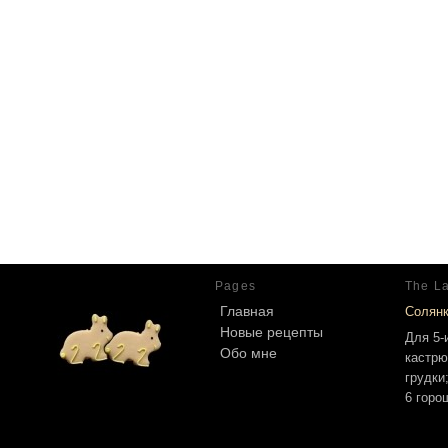
Pages
The La
Главная
Солян
Новые рецепты
Для 5-
Обо мне
кастрю
грудки
6 горо