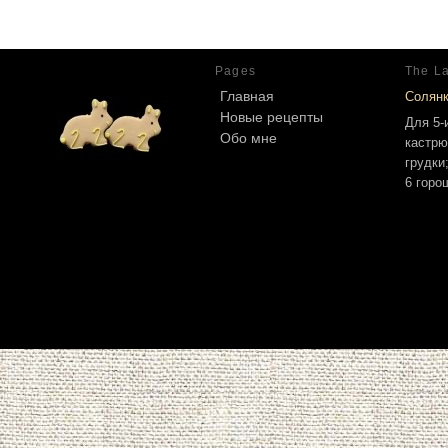
Pages
The La
Главная
Солян
Новые рецепты
Для 5-
Обо мне
кастрю
грудки
6 горо