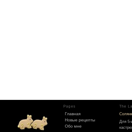
Pages
The La
Главная
Солян
Новые рецепты
Для 5-
Обо мне
кастрю