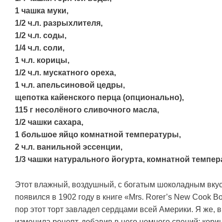
1 чашка муки,
1/2 ч.л. разрыхлителя,
1/2 ч.л. соды,
1/4 ч.л. соли,
1 ч.л. корицы,
1/2 ч.л. мускатного ореха,
1 ч.л. апельсиновой цедры,
щепотка кайенского перца (опционально),
115 г несолёного сливочного масла,
1/2 чашки сахара,
1 большое яйцо комнатной температуры,
2 ч.л. ванильной эссенции,
1/3 чашки натурального йогурта, комнатной темпер
Этот влажный, воздушный, с богатым шоколадным вку
появился в 1902 году в книге «Mrs. Rorer’s New Cook B
пор этот торт завладел сердцами всей Америки. Я же, 
изменила рецепт, добавив в него немного специй: кориц