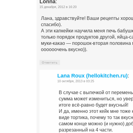
Lonna
:
15 декабря, 2012 в 16:20
Лана, здравствуйте! Ваши рецепты хорош
спасибо).
А эти капкейки научила меня печь бабушк
только порядок продуктов другой, яйца-
муки-какао — порошок-вторая половина 
оооооочень вкусно)).
Ответить
Lana Roux (hellokitchen.ru)
:
10 октября, 2013 в 03:25
В случае с выпечкой от перемен
сумма может измениться, но увер
итоге всё-равно будет вкусный!
И да, именно этот кейк мне тоже
виде тортика, почему то так вкусн
самом конце можно (и нужно) до
разрезанный на 4 части.