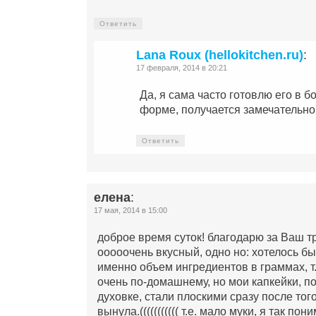
Ответить
Lana Roux (hellokitchen.ru)
:
17 февраля, 2014 в 20:21
Да, я сама часто готовлю его в 
форме, получается замечательно
Ответить
елена
:
17 мая, 2014 в 15:00
доброе время суток! благодарю за Ваш тр
ооооочень вкусный, одно но: хотелось бы
именно объем ингредиентов в граммах, т.
очень по-домашнему, но мои капкейки, п
духовке, стали плоскими сразу после того,
вынула.((((((((((( т.е. мало муки, я так п