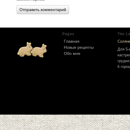
Pages
The La
Главная
Солян
Новые рецепты
Для 5-
Обо мне
кастрю
грудки
6 горо