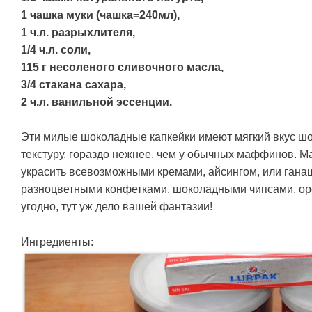
1 чашка муки (чашка=240мл),
1 ч.л. разрыхлителя,
1/4 ч.л. соли,
115 г несоленого сливочного масла,
3/4 стакана сахара,
2 ч.л. ванильной эссенции.
Эти милые шоколадные капкейки имеют мягкий вкус ш
текстуру, гораздо нежнее, чем у обычных маффинов. М
украсить всевозможными кремами, айсингом, или гана
разноцветными конфетками, шоколадными чипсами, о
угодно, тут уж дело вашей фантазии!
Ингредиенты: