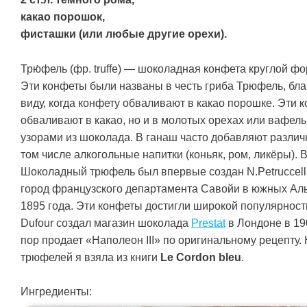
какао порошок,
фисташки (или любые другие орехи).
Трю́фель (фр. truffe) — шоколадная конфета круглой ф
Эти конфеты были названы в честь гриба Трюфель, бл
виду, когда конфету обваливают в какао порошке. Эти 
обваливают в какао, но и в молотых орехах или вафел
узорами из шоколада. В ганаш часто добавляют различ
том числе алкогольные напитки (коньяк, ром, ликёры).
Шоколадный трюфель был впервые создан N.Petruccel
город французского департамента Савойи в южных Аль
1895 года. Эти конфеты достигли широкой популярности
Dufour создал магазин шоколада
Prestat
в Лондоне в 190
пор продает «Наполеон III» по оригинальному рецепту. 
трюфелей я взяла из книги
Le Cordon bleu
.
Ингредиенты: