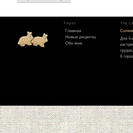
Pages
The La
Главная
Солян
Новые рецепты
Для 5-
Обо мне
кастрю
грудки
6 горо