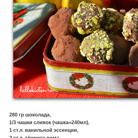
280 гр шоколада,
1/3 чашки сливок (чашка=240мл),
1 ст.л. ванильной эссенции,
2 ст.л. тёмного рома,