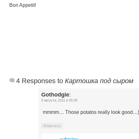
Bon Appetit!
4 Responses to
Картошка под сыром
Gothodgie
:
9 августа, 2011 в 05:39
mmmm… Those potatos really look good…)
Ответить