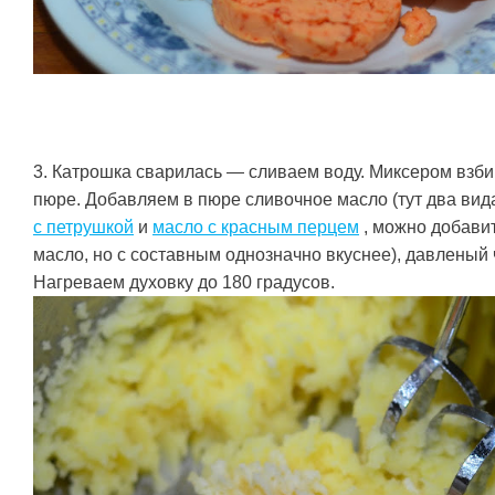
3. Катрошка сварилась — сливаем воду. Миксером взби
пюре. Добавляем в пюре сливочное масло (тут два вид
с петрушкой
и
масло с красным перцем
, можно добави
масло, но с составным однозначно вкуснее), давленый
Нагреваем духовку до 180 градусов.