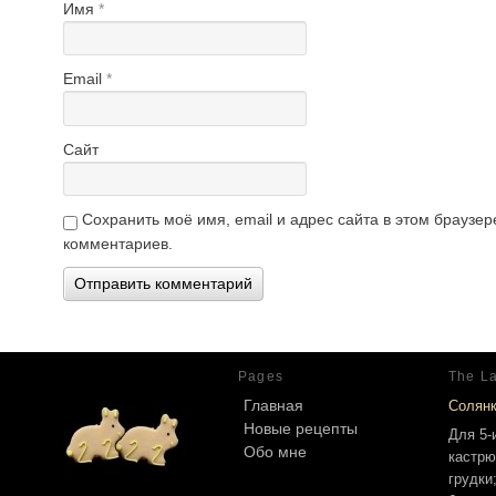
Имя
*
Email
*
Сайт
Сохранить моё имя, email и адрес сайта в этом брауз
комментариев.
Pages
The La
Главная
Солян
Новые рецепты
Для 5-
Обо мне
кастрю
грудки