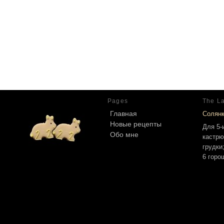
Pages
The La
Главная
Солян
Новые рецепты
Для 5-
Обо мне
кастрю
грудки
6 горо