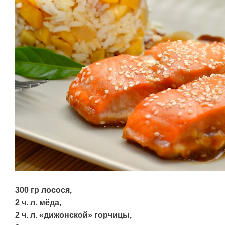
300 гр лосося,
2 ч. л. мёда,
2 ч. л. «дижонской» горчицы,