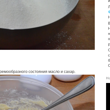
Л
Н
Н
н
б
С
кремообразного состояния масло и сахар.
Н