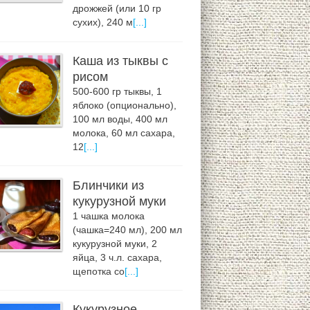
дрожжей (или 10 гр
сухих), 240 м
[...]
Каша из тыквы с
рисом
500-600 гр тыквы, 1
яблоко (опционально),
100 мл воды, 400 мл
молока, 60 мл сахара,
12
[...]
Блинчики из
кукурузной муки
1 чашка молока
(чашка=240 мл), 200 мл
кукурузной муки, 2
яйца, 3 ч.л. сахара,
щепотка со
[...]
Кукурузное