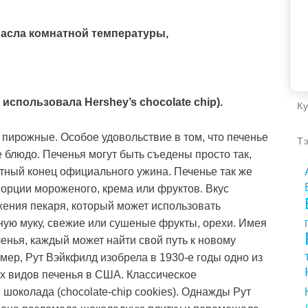
масла комнатной температуры,
использовала Hershey’s chocolate chip).
К
пирожные. Особое удовольствие в том, что печенье
Т
 блюдо. Печенья могут быть съедены просто так,
антный конец официального ужина. Печенье так же
орции мороженого, крема или фруктов. Вкус
жения пекаря, который может использовать
ную муку, свежие или сушеные фрукты, орехи. Имея
ченья, каждый может найти свой путь к новому
мер, Рут Вэйкфилд изобрела в 1930-е годы одно из
х видов печенья в США. Классическое
 шоколада (chocolate-chip cookies). Однажды Рут