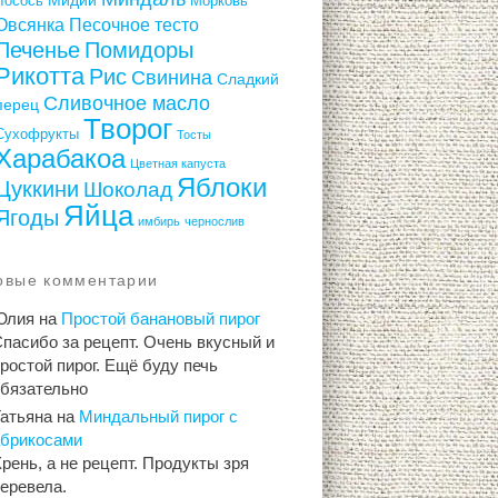
Лосось
Морковь
Овсянка
Песочное тесто
Печенье
Помидоры
Рикотта
Рис
Свинина
Сладкий
Сливочное масло
перец
Творог
Сухофрукты
Тосты
Харабакоа
Цветная капуста
Яблоки
Цуккини
Шоколад
Яйца
Ягоды
имбирь
чернослив
овые комментарии
Юлия
на
Простой банановый пирог
пасибо за рецепт. Очень вкусный и
ростой пирог. Ещё буду печь
обязательно
Татьяна
на
Миндальный пирог с
абрикосами
рень, а не рецепт. Продукты зря
еревела.