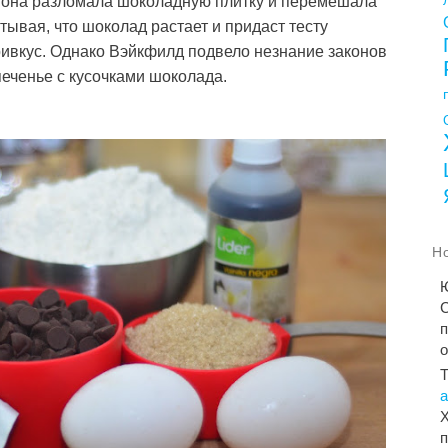
 она разломала шоколадную плитку и перемешала
тывая, что шоколад растает и придаст тесту
ивкус. Однако Вэйкфилд подвело незнание законов
печенье с кусочками шоколада.
Н
С
п
Х
п