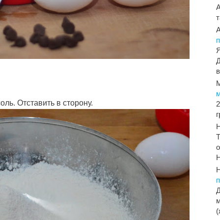
т
п
Я
Д
в
оль. Отставить в сторону.
2
Т
о
Н
Д
м
(