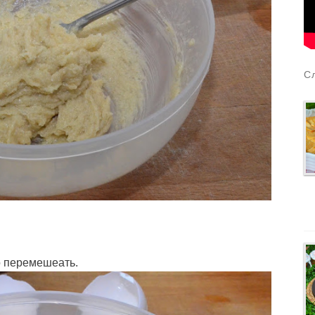
С
о перемешеать.