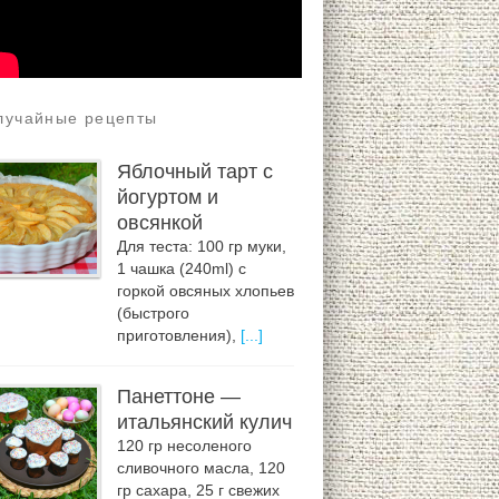
лучайные рецепты
Яблочный тарт с
йогуртом и
овсянкой
Для теста: 100 гр муки,
1 чашка (240ml) с
горкой овсяных хлопьев
(быстрого
приготовления),
[...]
Панеттоне —
итальянский кулич
120 гр несоленого
сливочного масла, 120
гр сахара, 25 г свежих