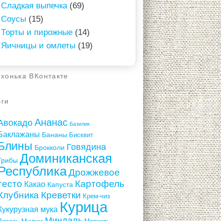
Сладкая выпечка
(69)
Соусы
(15)
Торты и пирожные
(14)
Яичницы и омлеты
(19)
ухонька ВКонтакте
эги
Ананас
Авокадо
Базилик
Баклажаны
Бананы
Бисквит
Блины
Говядина
Брокколи
Доминиканская
Грибы
Республика
Дрожжевое
тесто
Картофель
Какао
Капуста
Клубника
Креветки
Крем-чиз
Курица
Кукурузная мука
Миндаль
Мидии