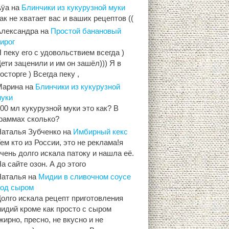
Aÿa
на
Блинчики из кукурузной муки
ак не хватает вас и ваших рецептов ((
Александра
на
Простой банановый
ирог
 пеку его с удовольствием всегда )
ети заценили и им он зашёл))) Я в
осторге ) Всегда пеку ,
Марина
на
Блинчики из кукурузной
муки
00 мл кукурузной муки это как? В
граммах сколько?
Наталья Зубченко
на
Имбирный кекс
ем кто из России, это не реклама!я
чень долго искала патоку и нашла её.
а сайте озон. А до этого
Наталья
на
Мидии в сливочном соусе
под сыром
олго искала рецепт приготовления
идий кроме как просто с сыром
жирно, пресно, не вкусно и не