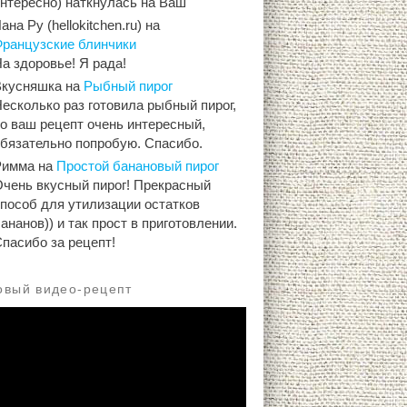
интересно) наткнулась на Ваш
ана Ру (hellokitchen.ru)
на
Французские блинчики
а здоровье! Я рада!
Вкусняшка
на
Рыбный пирог
есколько раз готовила рыбный пирог,
о ваш рецепт очень интересный,
обязательно попробую. Спасибо.
Римма
на
Простой банановый пирог
Очень вкусный пирог! Прекрасный
способ для утилизации остатков
ананов)) и так прост в приготовлении.
пасибо за рецепт!
овый видео-рецепт