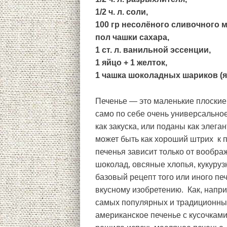
1/2 ч. л. соли,
100 гр несолёного сливочного 
пол чашки сахара,
1 ст. л. ванильной эссенции,
1 яйцо + 1 желток,
1 чашка шоколадных шариков (я 
Печенье — это маленькие плоские 
само по себе очень универсальное
как закуска, или поданы как элег
может быть как хороший штрих к п
печенья зависит только от вообра
шоколад, овсяные хлопья, кукуруз
базовый рецепт того или иного пе
вкусному изобретению. Как, напри
самых популярных и традиционны
американское печенье с кусочками