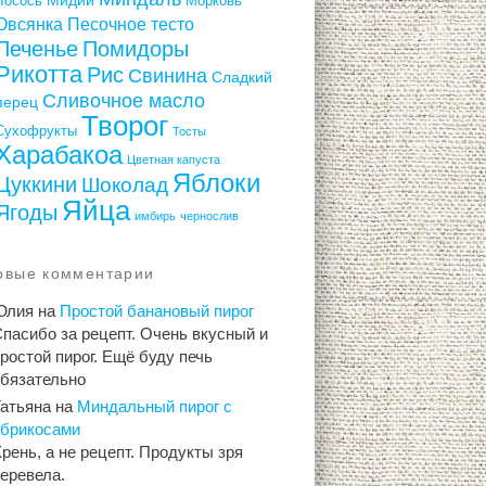
Лосось
Морковь
Овсянка
Песочное тесто
Печенье
Помидоры
Рикотта
Рис
Свинина
Сладкий
Сливочное масло
перец
Творог
Сухофрукты
Тосты
Харабакоа
Цветная капуста
Яблоки
Цуккини
Шоколад
Яйца
Ягоды
имбирь
чернослив
овые комментарии
Юлия
на
Простой банановый пирог
пасибо за рецепт. Очень вкусный и
ростой пирог. Ещё буду печь
обязательно
Татьяна
на
Миндальный пирог с
абрикосами
рень, а не рецепт. Продукты зря
еревела.