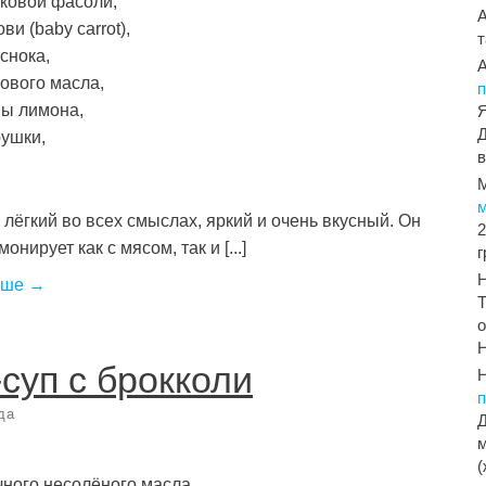
чковой фасоли,
ви (baby carrot),
т
еснока,
кового масла,
п
ны лимона,
Я
Д
рушки,
в
 лёгкий во всех смыслах, яркий и очень вкусный. Он
2
онирует как с мясом, так и [...]
ьше →
Т
о
Н
суп с брокколи
да
Д
м
(
чного несолёного масла,