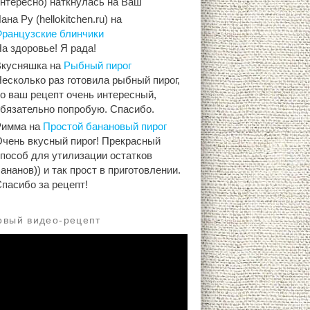
интересно) наткнулась на Ваш
ана Ру (hellokitchen.ru)
на
Французские блинчики
а здоровье! Я рада!
Вкусняшка
на
Рыбный пирог
есколько раз готовила рыбный пирог,
о ваш рецепт очень интересный,
обязательно попробую. Спасибо.
Римма
на
Простой банановый пирог
Очень вкусный пирог! Прекрасный
способ для утилизации остатков
ананов)) и так прост в приготовлении.
пасибо за рецепт!
овый видео-рецепт