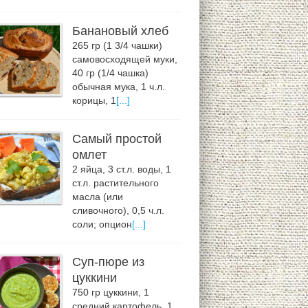
Банановый хлеб
265 гр (1 3/4 чашки)
самовосходящей муки,
40 гр (1/4 чашка)
обычная мука, 1 ч.л.
корицы, 1
[...]
Самый простой
омлет
2 яйца, 3 ст.л. воды, 1
ст.л. растительного
масла (или
сливочного), 0,5 ч.л.
соли; опцион
[...]
Суп-пюре из
цуккини
750 гр цуккини, 1
средний картофель, 1