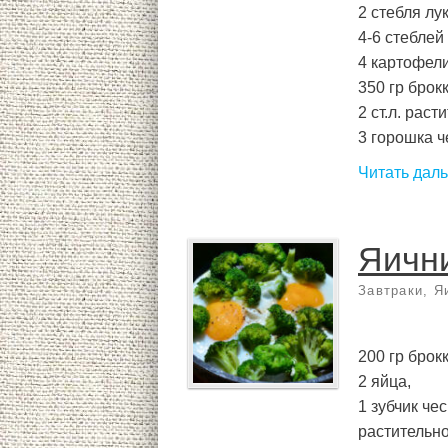
2 стебля лу
4-6 стеблей
4 картофел
350 гр брок
2 ст.л. раст
3 горошка че
Читать дал
Яични
Завтраки
,
Я
200 гр брок
2 яйца,
1 зубчик че
растительно