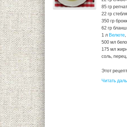
85 гр репча
22 гр стебля
350 гр брок
62 гр бланш
1 л
Велюте
,
500 мл бело
175 мл жир
соль, перец
Этот рецепт 
Читать дал