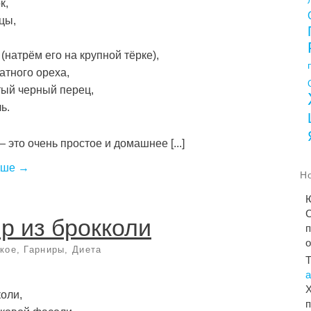
к,
ицы,
 (натрём его на крупной тёрке),
катного ореха,
ый черный перец,
ь.
 это очень простое и домашнее [...]
ьше →
Н
С
р из брокколи
п
кое
,
Гарниры
,
Диета
Х
коли,
п