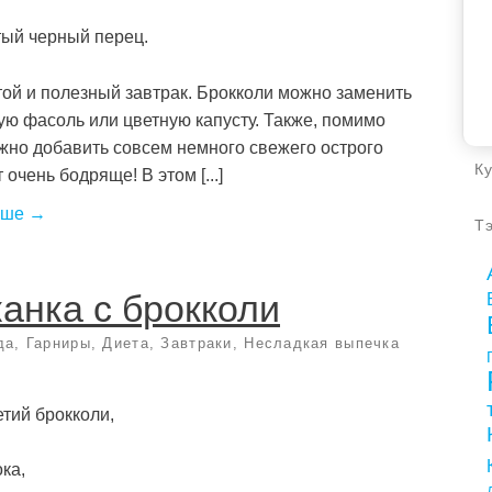
ый черный перец.
ой и полезный завтрак. Брокколи можно заменить
ую фасоль или цветную капусту. Также, помимо
жно добавить совсем немного свежего острого
К
 очень бодряще! В этом [...]
ьше →
Т
анка с брокколи
да
,
Гарниры
,
Диета
,
Завтраки
,
Несладкая выпечка
етий брокколи,
ка,