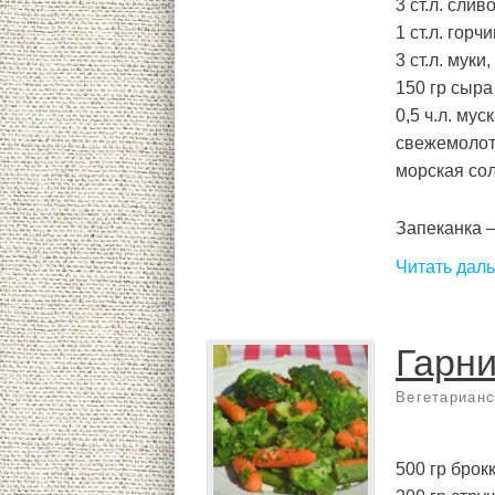
3 ст.л. сливо
1 ст.л. горч
3 ст.л. муки,
150 гр сыра
0,5 ч.л. мус
свежемолот
морская сол
Запеканка —
Читать дал
Гарни
Вегетарианс
500 гр брок