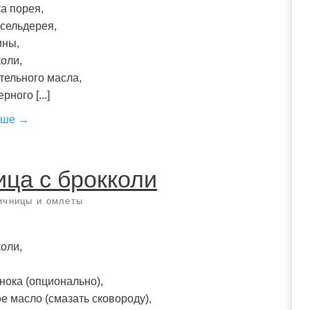
ка порея,
 сельдерея,
ины,
коли,
ительного масла,
рного [...]
ьше →
ца с брокколи
ичницы и омлеты
коли,
снока (опционально),
е масло (смазать сковороду),