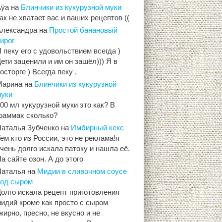
Aÿa
на
Блинчики из кукурузной муки
ак не хватает вас и ваших рецептов ((
Александра
на
Простой банановый
ирог
 пеку его с удовольствием всегда )
ети заценили и им он зашёл))) Я в
осторге ) Всегда пеку ,
Марина
на
Блинчики из кукурузной
муки
00 мл кукурузной муки это как? В
граммах сколько?
Наталья Зубченко
на
Имбирный кекс
ем кто из России, это не реклама!я
чень долго искала патоку и нашла её.
а сайте озон. А до этого
Наталья
на
Мидии в сливочном соусе
под сыром
олго искала рецепт приготовления
идий кроме как просто с сыром
жирно, пресно, не вкусно и не