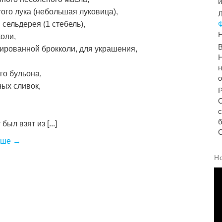
того лука (небольшая луковица),
Л
 сельдерея (1 стебель),
Н
коли,
ированной брокколи, для украшения,
Н
н
го бульона,
ных сливок,
.
б
был взят из [...]
С
ьше →
Н