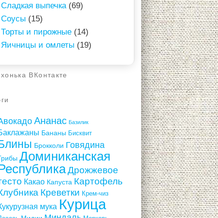
Сладкая выпечка
(69)
Соусы
(15)
Торты и пирожные
(14)
Яичницы и омлеты
(19)
ухонька ВКонтакте
эги
Ананас
Авокадо
Базилик
Баклажаны
Бананы
Бисквит
Блины
Говядина
Брокколи
Доминиканская
Грибы
Республика
Дрожжевое
тесто
Картофель
Какао
Капуста
Клубника
Креветки
Крем-чиз
Курица
Кукурузная мука
Миндаль
Мидии