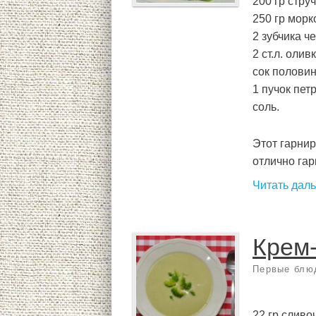
200 гр стру
250 гр морко
2 зубчика ч
2 ст.л. олив
сок полови
1 пучок пет
соль.
Этот гарнир
отлично гарм
Читать дал
Крем-
Первые блю
22 гр сливо