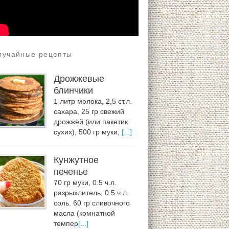
лучайные рецепты
Дрожжевые
блинчики
1 литр молока, 2,5 ст.л.
сахара, 25 гр свежий
дрожжей (или пакетик
сухих), 500 гр муки,
[...]
Кунжутное
печенье
70 гр муки, 0.5 ч.л.
разрыхлитель, 0.5 ч.л.
соль. 60 гр сливочного
масла (комнатной
темпер
[...]