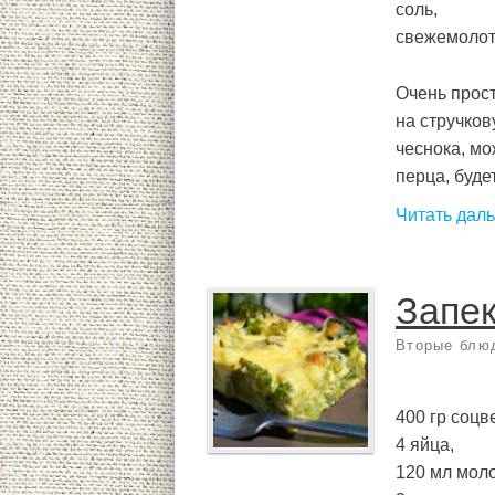
соль,
свежемолот
Очень прост
на стручков
чеснока, мо
перца, будет
Читать дал
Запек
Вторые блю
400 гр соцв
4 яйца,
120 мл моло