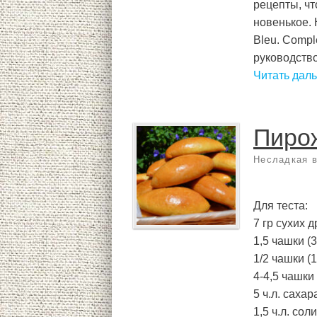
рецепты, чт
новенькое. 
Bleu. Compl
руководство
Читать дал
Пирож
Несладкая 
Для теста:
7 гр сухих 
1,5 чашки (
1/2 чашки (
4-4,5 чашки
5 ч.л. сахар
1,5 ч.л. соли