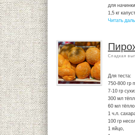
для начинки
1,5 кг капус
Читать дал
Пирож
Сладкая вы
Для теста:
750-800 гр 
7-10 гр сух
300 мл тёпл
60 мл тёпло
1 ч.л. сахар
100 гр несо
1 яйцо,