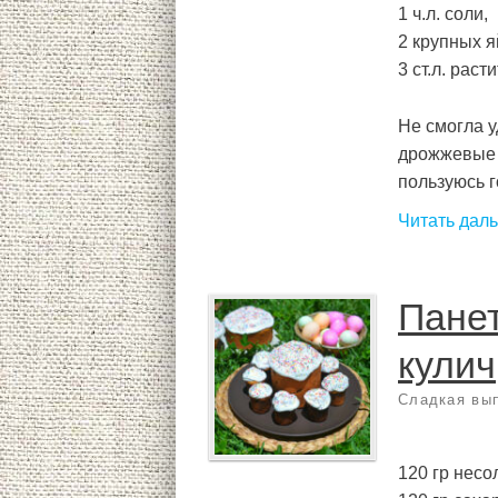
1 ч.л. соли,
2 крупных я
3 ст.л. раст
Не смогла у
дрожжевые 
пользуюсь го
Читать дал
Пане
кулич
Сладкая вы
120 гр несо