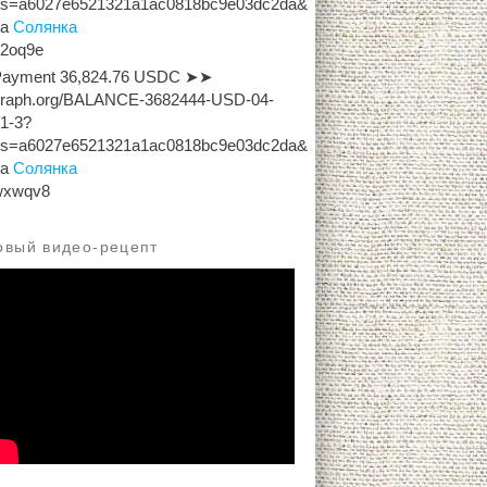
hs=a6027e6521321a1ac0818bc9e03dc2da&
на
Солянка
x2oq9e
Payment 36,824.76 USDC ➤➤
graph.org/BALANCE-3682444-USD-04-
1-3?
hs=a6027e6521321a1ac0818bc9e03dc2da&
на
Солянка
wxwqv8
овый видео-рецепт