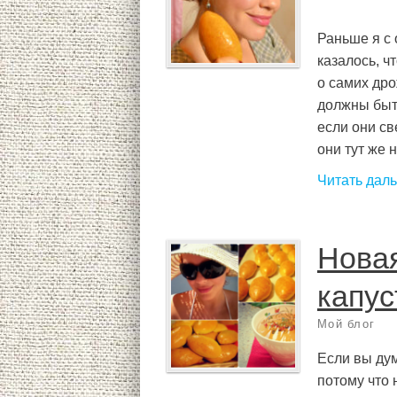
Раньше я с 
казалось, ч
о самих др
должны быт
если они св
они тут же н
Читать дал
Новая
капус
Мой блог
Если вы дум
потому что 