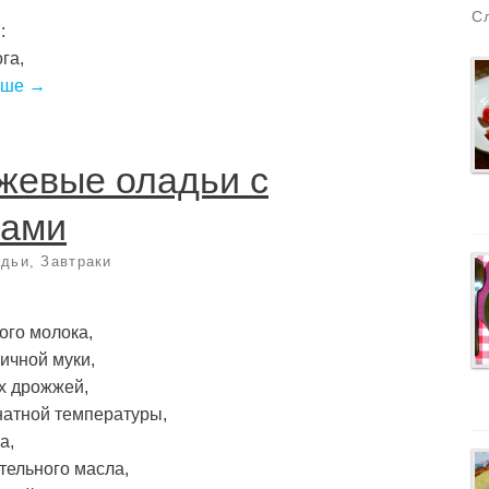
С
:
га,
ьше →
жевые оладьи с
ками
адьи
,
Завтраки
ого молока,
ичной муки,
их дрожжей,
натной температуры,
а,
ительного масла,