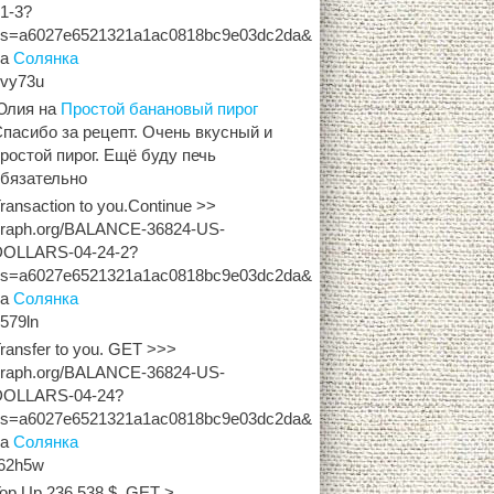
1-3?
hs=a6027e6521321a1ac0818bc9e03dc2da&
на
Солянка
zvy73u
Юлия
на
Простой банановый пирог
пасибо за рецепт. Очень вкусный и
ростой пирог. Ещё буду печь
обязательно
ransaction to you.Continue >>
graph.org/BALANCE-36824-US-
DOLLARS-04-24-2?
hs=a6027e6521321a1ac0818bc9e03dc2da&
на
Солянка
579ln
ransfer to you. GET >>>
graph.org/BALANCE-36824-US-
DOLLARS-04-24?
hs=a6027e6521321a1ac0818bc9e03dc2da&
на
Солянка
r62h5w
op Up 236,538 $. GET >