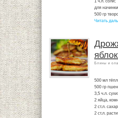
1 ч.л. соли;
для начинки
500 гр творо
Читать дал
Дрож
ябло
Блины и ол
500 мл тёпл
500 гр пшен
3,5 ч.л. сух
2 яйца, ком
2 ст.л. сахар
2 ст.л. раст