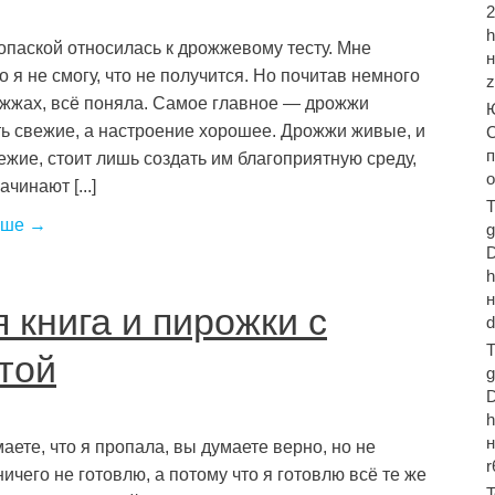
2
опаской относилась к дрожжевому тесту. Мне
то я не смогу, что не получится. Но почитав немного
ожжах, всё поняла. Самое главное — дрожжи
ь свежие, а настроение хорошее. Дрожжи живые, и
С
п
ежие, стоит лишь создать им благоприятную среду,
ачинают [...]
T
ьше →
 книга и пирожки с
d
T
той
аете, что я пропала, вы думаете верно, но не
ничего не готовлю, а потому что я готовлю всё те же
T