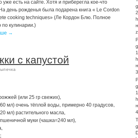
о уже есть на сайте. Хотя и приберегла кое-что
На день рожденья была подарена книга « Le Cordon
2
ete cooking techniques» (Ле Кордон Блю. Полное
 по кулинарии.)
ьше →
g
ки с капустой
выпечка
3
g
дрожжей (или 25 гр свежих),
360 мл) очень тёплой воды, примерно 40 градусов,
4
120 мл) растительного масла,
T
 пшеничной муки (чашка=240 мл),
а,
;