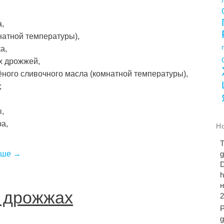
а,
натной температуры),
а,
х дрожжей,
ёного сливочного масла (комнатной температуры),
;
,
ра,
Н
T
ьше →
о дрожжах