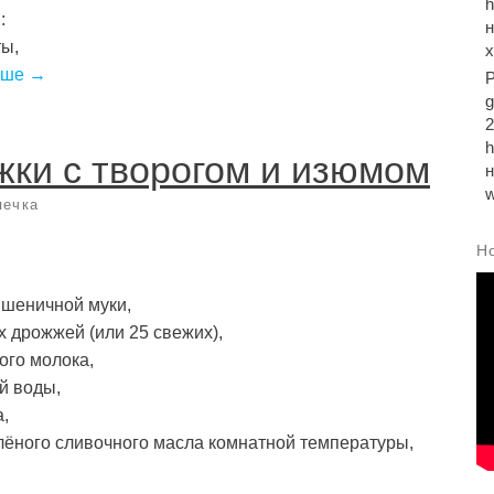
:
ты,
ьше →
2
ки с творогом и изюмом
печка
Н
пшеничной муки,
их дрожжей (или 25 свежих),
ого молока,
й воды,
а,
лёного сливочного масла комнатной температуры,