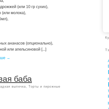
ра,
 дрожжей (или 10 гр сухих),
 (или молока),
5мл),
К
ных ананасов (опционально),
ной или апельсиновой [...]
Т
ьше →
вая баба
адкая выпечка
,
Торты и пирожные