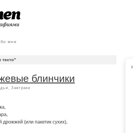
бо мне
 тесто"
жевые блинчики
адьи
,
Завтраки
ка,
ара,
й дрожжей (или пакетик сухих),