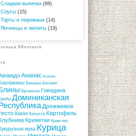
Сладкая выпечка
(69)
Соусы
(15)
Торты и пирожные
(14)
Яичницы и омлеты
(19)
ухонька ВКонтакте
эги
Ананас
Авокадо
Базилик
Баклажаны
Бананы
Бисквит
Блины
Говядина
Брокколи
Доминиканская
Грибы
Республика
Дрожжевое
тесто
Картофель
Какао
Капуста
Клубника
Креветки
Крем-чиз
Курица
Кукурузная мука
Миндаль
Мидии