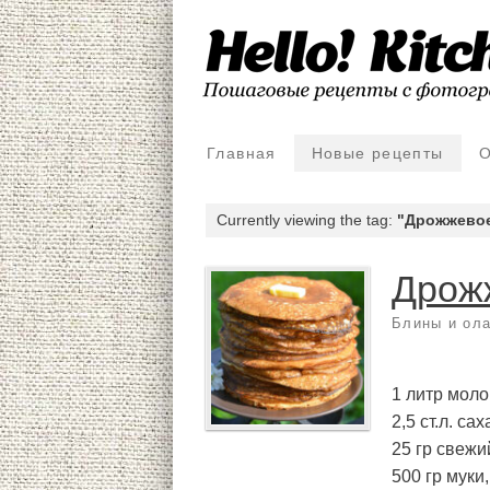
Главная
Новые рецепты
О
Currently viewing the tag:
"Дрожжевое
Дрож
Блины и ол
1 литр моло
2,5 ст.л. сах
25 гр свежи
500 гр муки,