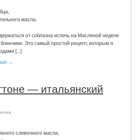
йца,
ительного масла.
держаться от соблазна испечь на Масляной неделе
блинчики. Это самый простой рецепт, которым я
дами [...]
ьше →
ттоне — итальянский
печка
леного сливочного масла,