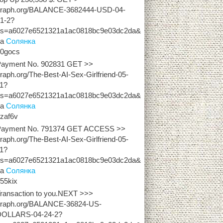
graph.org/BALANCE-3682444-USD-04-
1-2?
hs=a6027e6521321a1ac0818bc9e03dc2da&
на
Солянка
z0gocs
Payment No. 902831 GET >>
raph.org/The-Best-AI-Sex-Girlfriend-05-
11?
hs=a6027e6521321a1ac0818bc9e03dc2da&
на
Солянка
zaf6v
Payment No. 791374 GET ACCESS >>
raph.org/The-Best-AI-Sex-Girlfriend-05-
11?
hs=a6027e6521321a1ac0818bc9e03dc2da&
на
Солянка
55kix
ransaction to you.NEXT >>>
graph.org/BALANCE-36824-US-
DOLLARS-04-24-2?