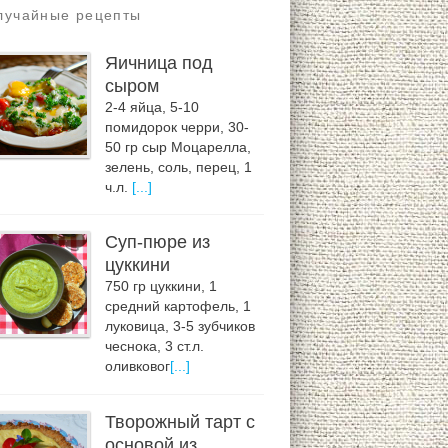
лучайные рецепты
Яичница под
сыром
2-4 яйца, 5-10
помидорок черри, 30-
50 гр сыр Моцарелла,
зелень, соль, перец, 1
ч.л.
[...]
Суп-пюре из
цуккини
750 гр цуккини, 1
средний картофель, 1
луковица, 3-5 зубчиков
чеснока, 3 ст.л.
оливковог
[...]
Творожный тарт с
основой из