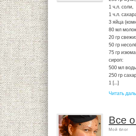
1 ч.л. соли,
1 ч.л. сахар
3 яйца (ком
80 мл молок
20 гр свежи
50 гр несол
75 гр изюма
сироп:
500 мл воды
250 гр саха
1 [...]
Читать дал
Все 
Мой блог