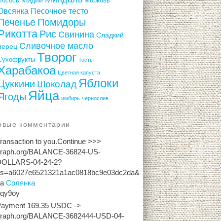
Лосось
Морковь
Овсянка
Песочное тесто
Печенье
Помидоры
Рикотта
Рис
Свинина
Сладкий
Сливочное масло
перец
Творог
Сухофрукты
Тосты
Харабакоа
Цветная капуста
Яблоки
Цуккини
Шоколад
Яйца
Ягоды
имбирь
чернослив
овые комментарии
ransaction to you.Continue >>>
graph.org/BALANCE-36824-US-
DOLLARS-04-24-2?
hs=a6027e6521321a1ac0818bc9e03dc2da&
на
Солянка
2qy9oy
Payment 169.35 USDC ->
graph.org/BALANCE-3682444-USD-04-