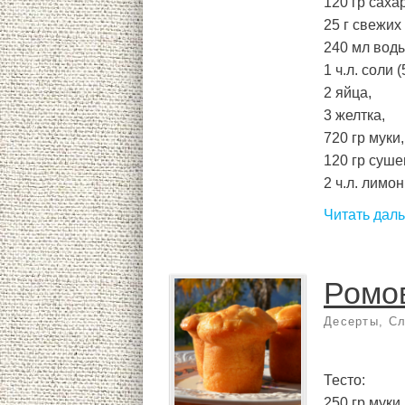
120 гр саха
25 г свежих
240 мл воды
1 ч.л. соли (
2 яйца,
3 желтка,
720 гр муки,
120 гр суше
2 ч.л. лимон
Читать дал
Ромо
Десерты
,
Сл
Тесто:
250 гр муки,