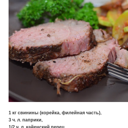
1 кг свинины (корейка, филейная часть),
3 ч. л. паприки,
1/2 ч. л. кайенский перец,