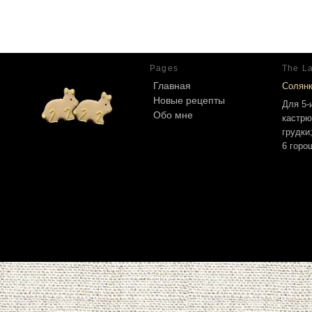
Pages
The La
Главная
Солян
Новые рецепты
Для 5-
Обо мне
кастрю
грудки
6 горо