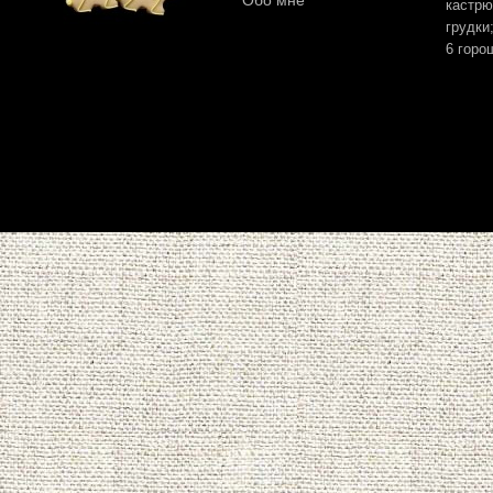
Обо мне
кастрю
грудки
6 горо