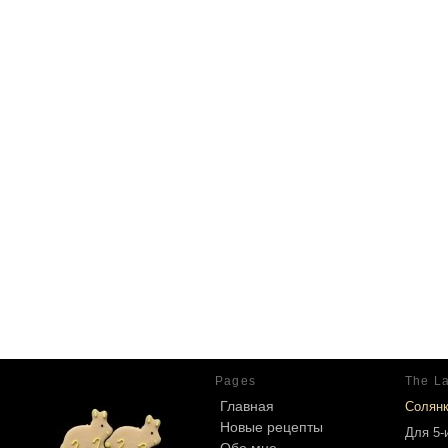
Pages
The La
Главная
Солян
Новые рецепты
Для 5-