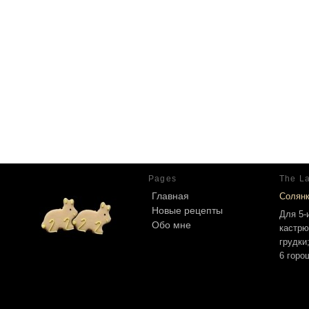
Pages
The La
Главная
Солян
Новые рецепты
Для 5-
Обо мне
кастрю
грудки
6 горо