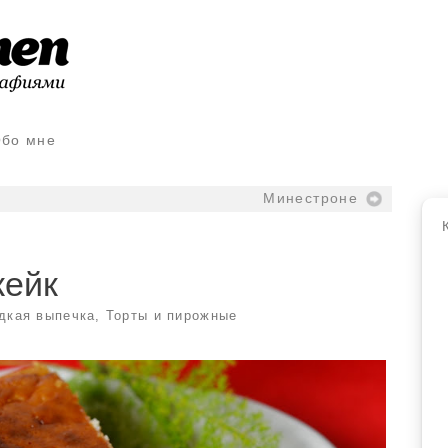
бо мне
Минестроне
кейк
дкая выпечка
,
Торты и пирожные