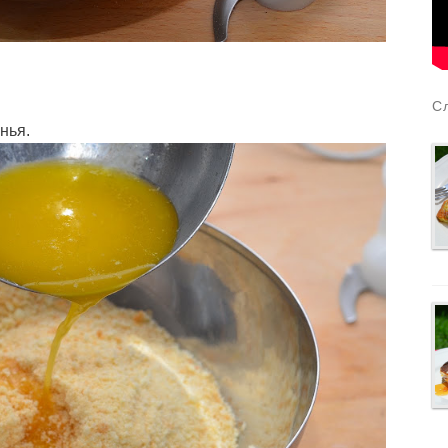
С
нья.