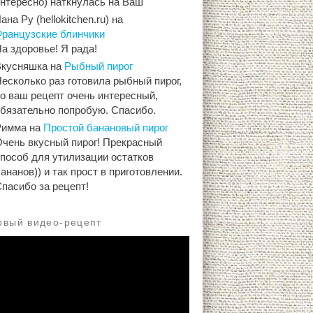
интересно) наткнулась на Ваш
ана Ру (hellokitchen.ru)
на
Французские блинчики
а здоровье! Я рада!
Вкусняшка
на
Рыбный пирог
есколько раз готовила рыбный пирог,
о ваш рецепт очень интересный,
обязательно попробую. Спасибо.
Римма
на
Простой банановый пирог
Очень вкусный пирог! Прекрасный
способ для утилизации остатков
ананов)) и так прост в приготовлении.
пасибо за рецепт!
овый видео-рецепт