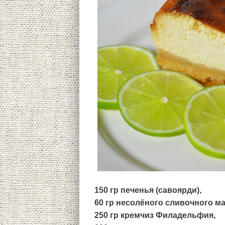
150 гр печенья (савоярди),
60 гр несолёного сливочного ма
250 гр кремчиз Филадельфия,