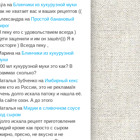
Aÿa
на
Блинчики из кукурузной муки
ак не хватает вас и ваших рецептов ((
Александра
на
Простой банановый
ирог
 пеку его с удовольствием всегда )
ети заценили и им он зашёл))) Я в
осторге ) Всегда пеку ,
Марина
на
Блинчики из кукурузной
муки
00 мл кукурузной муки это как? В
граммах сколько?
Наталья Зубченко
на
Имбирный кекс
ем кто из России, это не реклама!я
чень долго искала патоку и нашла её.
а сайте озон. А до этого
Наталья
на
Мидии в сливочном соусе
под сыром
олго искала рецепт приготовления
идий кроме как просто с сыром
жирно, пресно, не вкусно и не