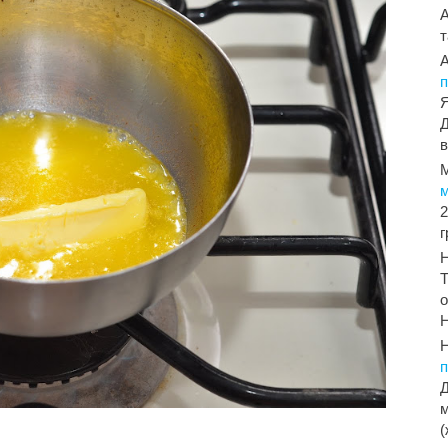
т
п
Я
Д
в
2
Т
о
Н
Д
м
(