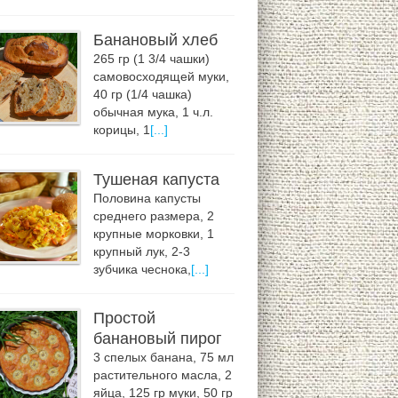
Банановый хлеб
265 гр (1 3/4 чашки)
самовосходящей муки,
40 гр (1/4 чашка)
обычная мука, 1 ч.л.
корицы, 1
[...]
Тушеная капуста
Половина капусты
среднего размера, 2
крупные морковки, 1
крупный лук, 2-3
зубчика чеснока,
[...]
Простой
банановый пирог
3 спелых банана, 75 мл
растительного масла, 2
яйца, 125 гр муки, 50 гр