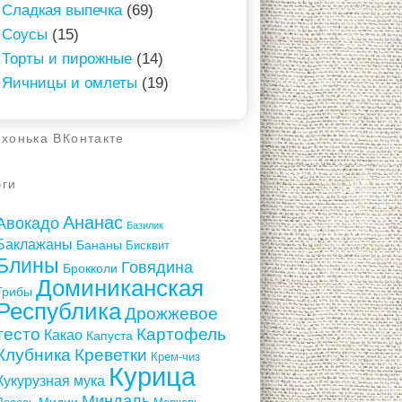
Сладкая выпечка
(69)
Соусы
(15)
Торты и пирожные
(14)
Яичницы и омлеты
(19)
ухонька ВКонтакте
эги
Ананас
Авокадо
Базилик
Баклажаны
Бананы
Бисквит
Блины
Говядина
Брокколи
Доминиканская
Грибы
Республика
Дрожжевое
тесто
Картофель
Какао
Капуста
Клубника
Креветки
Крем-чиз
Курица
Кукурузная мука
Миндаль
Мидии