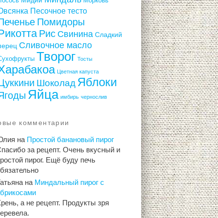
Лосось
Морковь
Овсянка
Песочное тесто
Печенье
Помидоры
Рикотта
Рис
Свинина
Сладкий
Сливочное масло
перец
Творог
Сухофрукты
Тосты
Харабакоа
Цветная капуста
Яблоки
Цуккини
Шоколад
Яйца
Ягоды
имбирь
чернослив
овые комментарии
Юлия
на
Простой банановый пирог
пасибо за рецепт. Очень вкусный и
ростой пирог. Ещё буду печь
обязательно
Татьяна
на
Миндальный пирог с
абрикосами
рень, а не рецепт. Продукты зря
еревела.