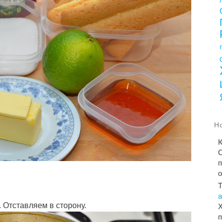
Н
С
п
 Отставляем в сторону.
Х
п