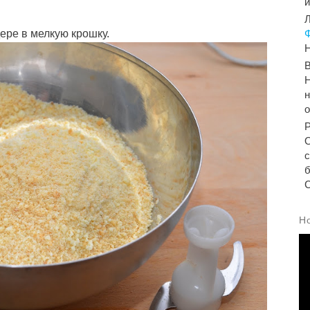
Л
ере в мелкую крошку.
Н
Н
н
б
С
Н