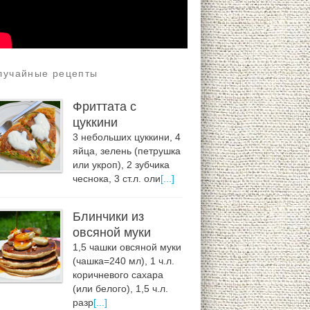
лучайные рецепты
Фриттата с
цуккини
3 небольших цуккини, 4
яйца, зелень (петрушка
или укроп), 2 зубчика
чеснока, 3 ст.л. оли
[...]
Блинчики из
овсяной муки
1,5 чашки овсяной муки
(чашка=240 мл), 1 ч.л.
коричневого сахара
(или белого), 1,5 ч.л.
разр
[...]