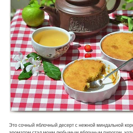
Это сочный яблочный десерт с нежной миндальной ко
ароматом стал моим любымым яблочным пирогом, хоть о