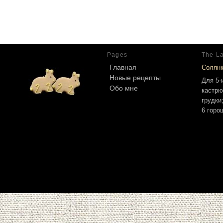
Pages
The La
Главная
Солян
Новые рецепты
Для 5-
Обо мне
кастрю
грудки
6 горо