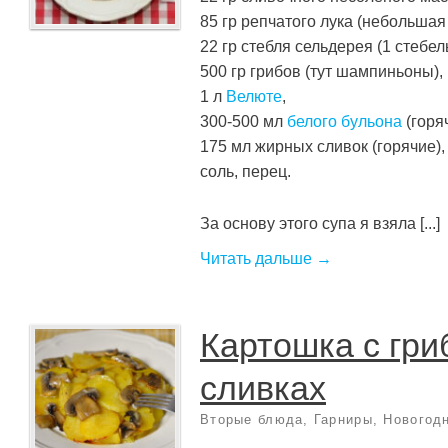
85 гр репчатого лука (небольшая
22 гр стебля сельдерея (1 стебель
500 гр грибов (тут шампиньоны),
1 л
Велюте
,
300-500 мл
белого бульона
(горя
175 мл жирных сливок (горячие),
соль, перец.
За основу этого супа я взяла [...]
Читать дальше →
Картошка с гри
сливках
Вторые блюда
,
Гарниры
,
Новогод