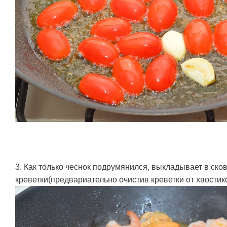
3. Как только чеснок подрумянился, выкладывает в ско
креветки(предвариательно очистив креветки от хвостик