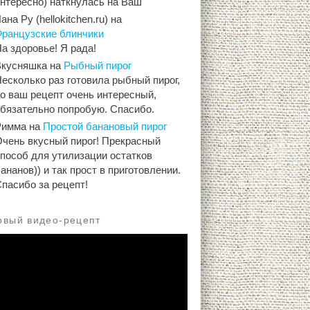
интересно) наткнулась на Ваш
ана Ру (hellokitchen.ru)
на
Французские блинчики
а здоровье! Я рада!
Вкусняшка
на
Рыбный пирог
есколько раз готовила рыбный пирог,
о ваш рецепт очень интересный,
обязательно попробую. Спасибо.
Римма
на
Простой банановый пирог
Очень вкусный пирог! Прекрасный
способ для утилизации остатков
ананов)) и так прост в приготовлении.
пасибо за рецепт!
овый видео-рецепт