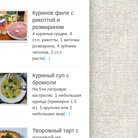
Куриное филе с
рикоттой и
розмарином
4 куриные грудки, 4
ст.л. рикотты, 1 веточка
розмарина, 4 зубчика
чеснока, 2 ст.л.
расти
[...]
Куриный суп с
брокколи
На 5ти литровую
кастрюлю: 1 небольшая
курица (примерно 1,5
кг), 1 крупная или 2
небольших мор
[...]
Творожный тарт с
основой из