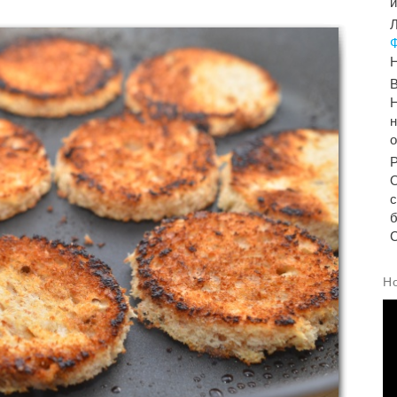
Л
Н
Н
н
б
С
Н