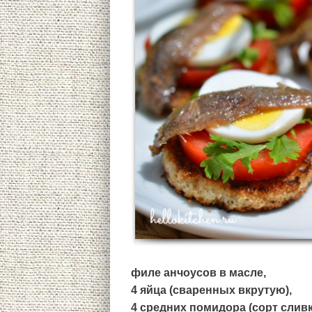
филе анчоусов в масле,
4 яйца (сваренных вкрутую),
4 средних помидора (сорт сливк