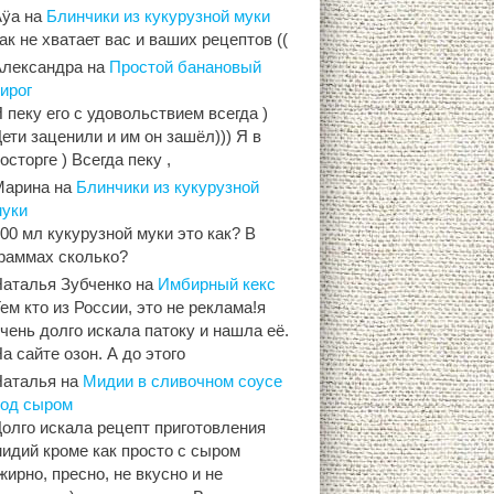
Aÿa
на
Блинчики из кукурузной муки
ак не хватает вас и ваших рецептов ((
Александра
на
Простой банановый
ирог
 пеку его с удовольствием всегда )
ети заценили и им он зашёл))) Я в
осторге ) Всегда пеку ,
Марина
на
Блинчики из кукурузной
муки
00 мл кукурузной муки это как? В
граммах сколько?
Наталья Зубченко
на
Имбирный кекс
ем кто из России, это не реклама!я
чень долго искала патоку и нашла её.
а сайте озон. А до этого
Наталья
на
Мидии в сливочном соусе
под сыром
олго искала рецепт приготовления
идий кроме как просто с сыром
жирно, пресно, не вкусно и не