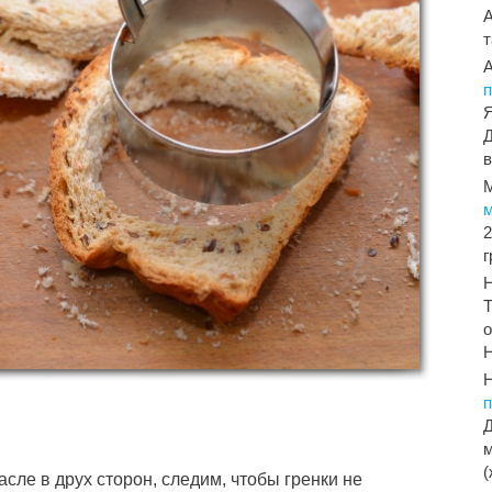
т
п
Я
Д
в
2
Т
о
Н
Д
м
(
сле в друх сторон, следим, чтобы гренки не