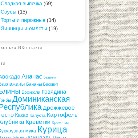
Сладкая выпечка
(69)
Соусы
(15)
Торты и пирожные
(14)
Яичницы и омлеты
(19)
ухонька ВКонтакте
эги
Ананас
Авокадо
Базилик
Баклажаны
Бананы
Бисквит
Блины
Говядина
Брокколи
Доминиканская
Грибы
Республика
Дрожжевое
тесто
Картофель
Какао
Капуста
Клубника
Креветки
Крем-чиз
Курица
Кукурузная мука
Миндаль
Мидии