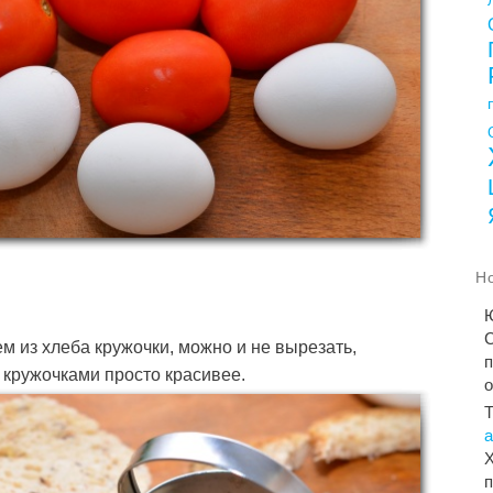
Н
С
м из хлеба кружочки, можно и не вырезать,
п
 кружочками просто красивее.
Х
п