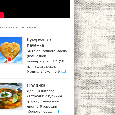
лучайные рецепты
Кукурузное
печенье
50 гр сливочного масла
(комнатной
температуры), 1/4 (50
гр) чашки сахара
(чашка=240мл), 0,5
[...]
Солянка
Для 5-и литровой
кастрюли: 2 куриные
грудки; 1 лавровый
лист; 5-6 горошин
чёрного перца;
[...]