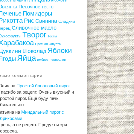
Лосось
Морковь
Овсянка
Песочное тесто
Печенье
Помидоры
Рикотта
Рис
Свинина
Сладкий
Сливочное масло
перец
Творог
Сухофрукты
Тосты
Харабакоа
Цветная капуста
Яблоки
Цуккини
Шоколад
Яйца
Ягоды
имбирь
чернослив
овые комментарии
Юлия
на
Простой банановый пирог
пасибо за рецепт. Очень вкусный и
ростой пирог. Ещё буду печь
обязательно
Татьяна
на
Миндальный пирог с
абрикосами
рень, а не рецепт. Продукты зря
еревела.