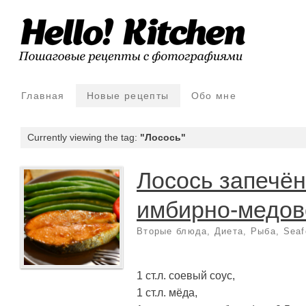
Главная
Новые рецепты
Обо мне
Currently viewing the tag:
"Лосось"
Лосось запечё
имбирно-медов
Вторые блюда
,
Диета
,
Рыба, Seaf
1 ст.л. соевый соус,
1 ст.л. мёда,