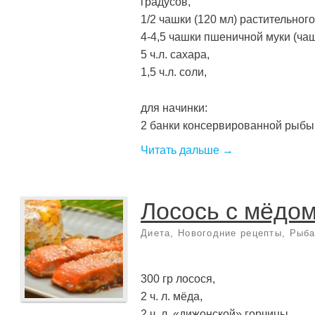
градусов,
1/2 чашки (120 мл) растительного
4-4,5 чашки пшеничной муки (ча
5 ч.л. сахара,
1,5 ч.л. соли,
для начинки:
2 банки консервированной рыбы (у
Читать дальше →
Лосось с мёдом
Диета
,
Новогодние рецепты
,
Рыба
300 гр лосося,
2 ч. л. мёда,
2 ч. л. «дижонской» горчицы,