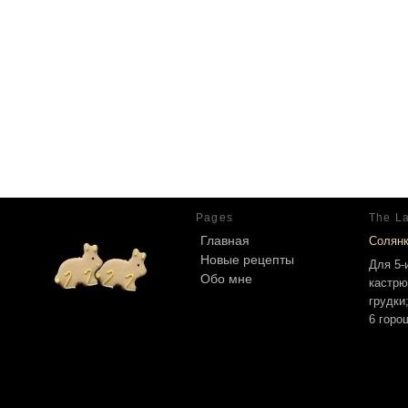
Pages
The La
Главная
Солян
Новые рецепты
Для 5-
Обо мне
кастрю
грудки
6 горо