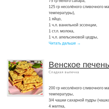
75 гр белого сахара,
125 гр несолёного сливочного м
температуры),
1 яйцо,
1 ч.л. ванильной эссенции,
1 ст.л. молока,
1 ч.л. апельсиновой цедры,
Читать дальше →
Венское печен
Сладкая выпечка
200 гр несолёного сливочного м
температуры,
3/4 чашки сахарной пудры (чашка
4 желтка,