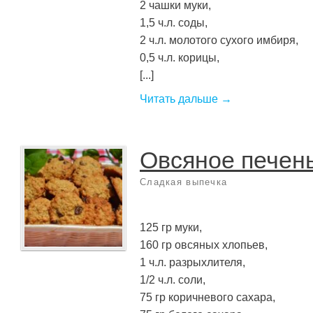
2 чашки муки,
1,5 ч.л. соды,
2 ч.л. молотого сухого имбиря,
0,5 ч.л. корицы,
[...]
Читать дальше →
Овсяное печен
Сладкая выпечка
125 гр муки,
160 гр овсяных хлопьев,
1 ч.л. разрыхлителя,
1/2 ч.л. соли,
75 гр коричневого сахара,