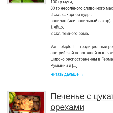
100 гр муки,
80 гр несолёного сливочного мас
3 ст.л. сахарной пудры,
ванилин (или ванильный сахар),
1 яйцо,
2 ст.л. тёмного рома.
Vanillekipferl — традиционный р
австрийской новогодней выпечки.
широко распостранённы в Герман
Румынии и [...]
Читать дальше →
Печенье с цука
орехами