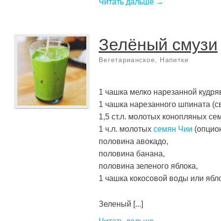
Читать дальше →
Зелёный смузи
Вегетарианское
,
Напитки
1 чашка мелко нарезанной кудря
1 чашка нарезанного шпината (
1,5 ст.л. молотых конопляных сем
1 ч.л. молотых
семян Чии
(опцион
половина авокадо,
половина банана,
половина зеленого яблока,
1 чашка кокосовой воды или ябло
Зеленый [...]