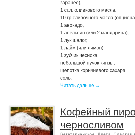
заранее),
1 ст.л. оливкового масла,
10 гр сливочного масла (опциона
1 авокадо,
1 апельсин (или 2 мандарина),
1 лук шалот,
1 лайм (или лимон),
1 зубчик чеснока,
небольшой пучок кинзы,
щепотка коричневого сахара,
соль,
Читать дальше →
Кофейный пиро
черносливом
Вегетарианское
,
Диета
,
Сладкая 