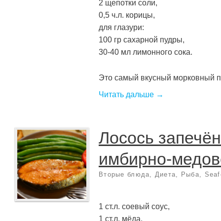
2 щепотки соли,
0,5 ч.л. корицы,
для глазури:
100 гр сахарной пудры,
30-40 мл лимонного сока.
Это самый вкусный морковный пир
Читать дальше →
Лосось запечё
имбирно-медов
Вторые блюда
,
Диета
,
Рыба, Seaf
1 ст.л. соевый соус,
1 ст.л. мёда,