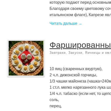
которую подают перед основным
Благодаря своему цветовому соч
итальянском флаге), Капрезе явля
Читать дальше →
Фаршированны
Завтраки
,
Закуски
,
Яичницы и ом
10 яиц (сваренных вкуртую),
2 ч.л. дижонской горчицы,
1/3 чашки майонеза (чашка=240м
1 ст.л. мелко нарезанного лука ш
1/4 ч.л. табаско (если нет, то ще
соль,
перец,