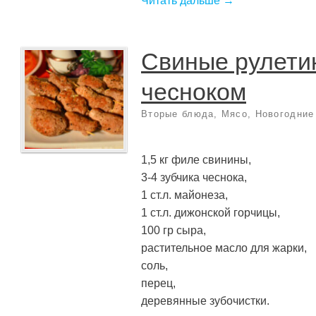
Читать дальше →
Свиные рулетик
чесноком
Вторые блюда
,
Мясо
,
Новогодние
1,5 кг филе свинины,
3-4 зубчика чеснока,
1 ст.л. майонеза,
1 ст.л. дижонской горчицы,
100 гр сыра,
растительное масло для жарки,
соль,
перец,
деревянные зубочистки.