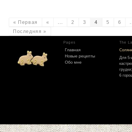
« Первая
«
...
2
3
4
5
6
.
Последняя »
Pages
The La
Главная
Солян
Новые рецепты
Для 5-
Обо мне
кастрю
грудки
6 горо