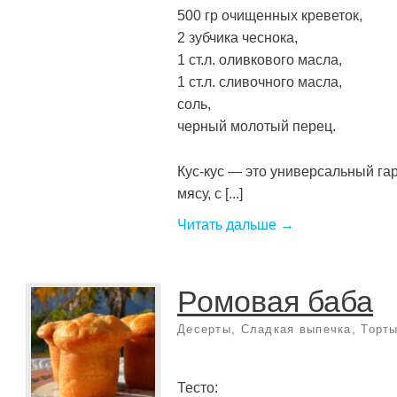
500 гр очищенных креветок,
2 зубчика чеснока,
1 ст.л. оливкового масла,
1 ст.л. сливочного масла,
соль,
черный молотый перец.
Кус-кус — это универсальный гар
мясу, с [...]
Читать дальше →
Ромовая баба
Десерты
,
Сладкая выпечка
,
Торт
Тесто: