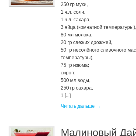
250 гр муки,
1 ч.л. соли,
1 ч.л. сахара,
3 яйца (комнатной температуры)
80 мл молока,
20 гр свежих дрожжей,
50 гр несолёного сливочного ма
температуры),
75 гр изюма;
сироп:
500 мл воды,
250 гр сахара,
1 [...]
Читать дальше →
Малиновый Да