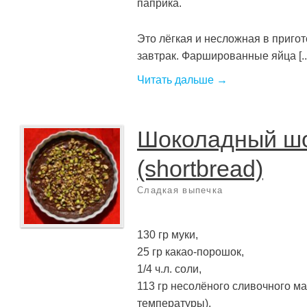
паприка.
Это лёгкая и несложная в пригот
завтрак. Фаршированные яйца [..
Читать дальше →
Шоколадный ш
(shortbread)
Сладкая выпечка
130 гр муки,
25 гр какао-порошок,
1/4 ч.л. соли,
113 гр несолёного сливочного м
температуры),